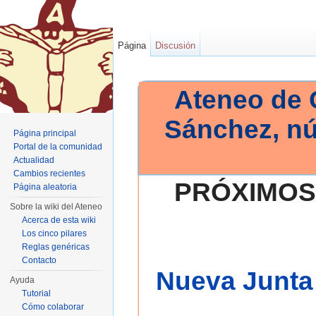
Página
Discusión
Ateneo de 
Sánchez, n
Página principal
Portal de la comunidad
Actualidad
Cambios recientes
PRÓXIMOS
Página aleatoria
Sobre la wiki del Ateneo
Acerca de esta wiki
Los cinco pilares
Reglas genéricas
Contacto
Nueva Junta 
Ayuda
Tutorial
Cómo colaborar