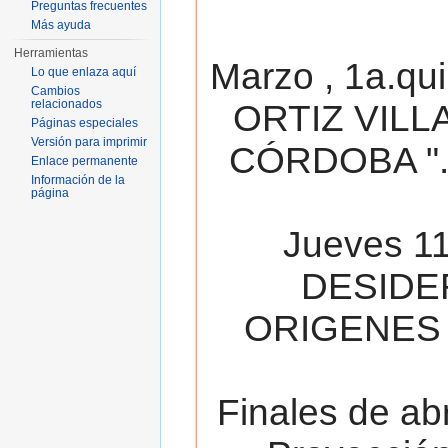
Preguntas frecuentes
Más ayuda
Herramientas
Marzo , 1a.qu
Lo que enlaza aquí
Cambios
relacionados
ORTIZ VILL
Páginas especiales
Versión para imprimir
CÓRDOBA ". 
Enlace permanente
Información de la
página
Jueves 11
DESIDE
ORIGENES 
Finales de ab