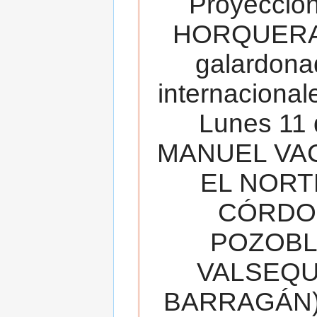
Proyecció
HORQUERA
galardona
internacionale
Lunes 11 
MANUEL VAC
EL NORT
CÓRDOB
POZOBL
VALSEQUIL
BARRAGÁN).T