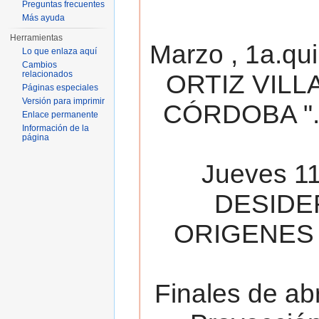
Preguntas frecuentes
Más ayuda
Herramientas
Marzo , 1a.qu
Lo que enlaza aquí
Cambios
relacionados
ORTIZ VILL
Páginas especiales
Versión para imprimir
CÓRDOBA ". 
Enlace permanente
Información de la
página
Jueves 11
DESIDE
ORIGENES 
Finales de ab