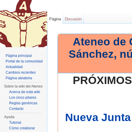
Página
Discusión
Ateneo de 
Sánchez, n
Página principal
Portal de la comunidad
Actualidad
Cambios recientes
PRÓXIMOS
Página aleatoria
Sobre la wiki del Ateneo
Acerca de esta wiki
Los cinco pilares
Reglas genéricas
Contacto
Nueva Junta 
Ayuda
Tutorial
Cómo colaborar