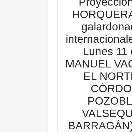
Proyecció
HORQUERA
galardona
internacionale
Lunes 11 
MANUEL VAC
EL NORT
CÓRDOB
POZOBL
VALSEQUIL
BARRAGÁN).T