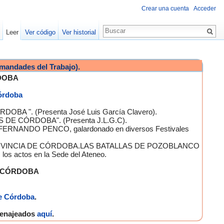
Crear una cuenta
Acceder
Leer
Ver código
Ver historial
mandades del Trabajo).
DOBA
Córdoba
OBA ". (Presenta José Luis García Clavero).
S DE CÓRDOBA". (Presenta J.L.G.C).
 FERNANDO PENCO, galardonado en diversos Festivales
A PROVINCIA DE CÓRDOBA.LAS BATALLAS DE POZOBLANCO
 actos en la Sede del Ateneo.
E CÓRDOBA
e Córdoba
.
omenajeados
aquí
.