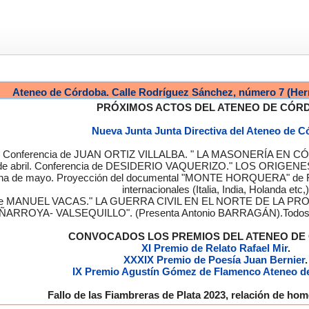
Ateneo de Córdoba. Calle Rodríguez Sánchez, número 7 (Her
PRÓXIMOS ACTOS DEL ATENEO DE CÓR
Nueva Junta Junta Directiva del Ateneo de 
a. Conferencia de JUAN ORTIZ VILLALBA. " LA MASONERÍA EN CÓRD
de abril. Conferencia de DESIDERIO VAQUERIZO." LOS ORIGENE
semana de mayo. Proyección del documental "MONTE HORQUERA" de
internacionales (Italia, India, Holanda etc,)
cia de MANUEL VACAS." LA GUERRA CIVIL EN EL NORTE DE L
ÑARROYA- VALSEQUILLO". (Presenta Antonio BARRAGÁN).Todos los
CONVOCADOS LOS PREMIOS DEL ATENEO D
XI Premio de Relato Rafael Mir
.
XXXIX Premio de Poesía Juan Bernier
.
IX Premio Agustín Gómez de Flamenco Ateneo d
Fallo de las Fiambreras de Plata 2023, relación de h