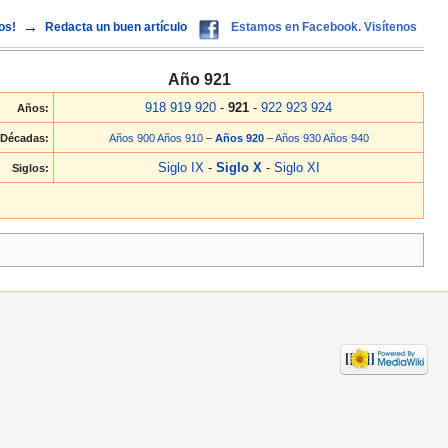
→
os!
Redacta un buen artículo
Estamos en Facebook. Visítenos
Año 921
918
919
920
-
921
-
922
923
924
Años:
Décadas:
Años 900
Años 910
–
Años 920
–
Años 930
Años 940
Siglo IX
-
Siglo X
-
Siglo XI
Siglos: