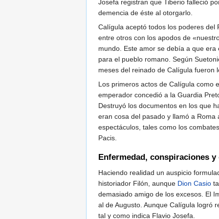
Josefa registran que Tiberio falleció 
demencia de éste al otorgarlo.
Calígula aceptó todos los poderes del P
entre otros con los apodos de «nuestr
mundo. Este amor se debía a que era e
para el pueblo romano. Según Suetonio
meses del reinado de Calígula fueron 
Los primeros actos de Calígula como e
emperador concedió a la Guardia Pretor
Destruyó los documentos en los que hab
eran cosa del pasado y llamó a Roma a 
espectáculos, tales como los combates
Pacis.
Enfermedad, conspiraciones y 
Haciendo realidad un auspicio formula
historiador Filón, aunque
Dion Casio
ta
demasiado amigo de los excesos. El Imp
al de Augusto. Aunque Calígula logró 
tal y como indica Flavio Josefa.