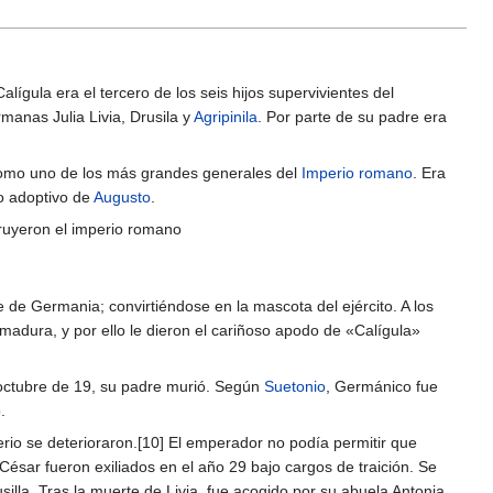
lígula era el tercero de los seis hijos supervivientes del
anas Julia Livia, Drusila y
Agripinila
. Por parte de su padre era
 como uno de los más grandes generales del
Imperio romano
. Era
ijo adoptivo de
Augusto
.
truyeron el imperio romano
 de Germania; convirtiéndose en la mascota del ejército. A los
rmadura, y por ello le dieron el cariñoso apodo de «Calígula»
 octubre de 19, su padre murió. Según
Suetonio
, Germánico fue
.
erio se deterioraron.[10] El emperador no podía permitir que
 César fueron exiliados en el año 29 bajo cargos de traición. Se
silla. Tras la muerte de Livia, fue acogido por su abuela Antonia.