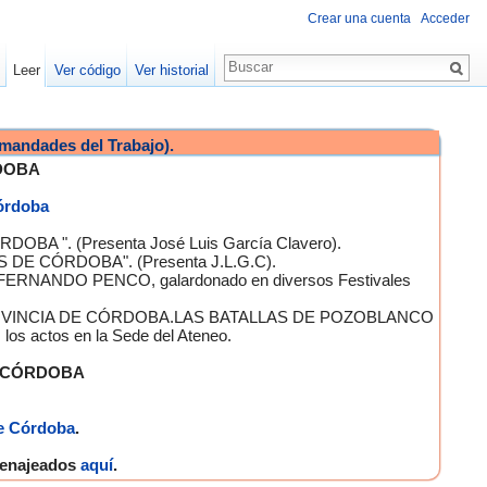
Crear una cuenta
Acceder
Leer
Ver código
Ver historial
mandades del Trabajo).
DOBA
Córdoba
OBA ". (Presenta José Luis García Clavero).
S DE CÓRDOBA". (Presenta J.L.G.C).
 FERNANDO PENCO, galardonado en diversos Festivales
A PROVINCIA DE CÓRDOBA.LAS BATALLAS DE POZOBLANCO
 actos en la Sede del Ateneo.
E CÓRDOBA
e Córdoba
.
omenajeados
aquí
.