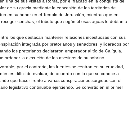
en una de sus visitas a Roma, por el fracaso en la conquista de
alor de su gracia mediante la concesión de los territorios de
atua en su honor en el Templo de Jerusalén; mientras que en
a recoger conchas, el tributo que según él esas aguas le debían a
entre los que destacan mantener relaciones incestuosas con sus
onspiración integrada por pretorianos y senadores, y liderados por
uando los pretorianos declararon emperador al tío de Calígula,
e ordenar la ejecución de los asesinos de su sobrino.
orable; por el contrario, las fuentes se centran en su crueldad,
tes es difícil de evaluar, de acuerdo con lo que se conoce a
iendo que hacer frente a varias conspiraciones surgidas con el
ano legislativo continuaba ejerciendo. Se convirtió en el primer