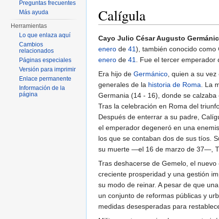
Preguntas frecuentes
Calígula
Más ayuda
Herramientas
Saltar a:
navegación
,
buscar
Lo que enlaza aquí
Cayo Julio César Augusto Germáni
Cambios
enero
de
41
), también conocido como
relacionados
enero
de
41
. Fue el tercer emperador
Páginas especiales
Versión para imprimir
Era hijo de
Germánico
, quien a su vez
Enlace permanente
generales de la
historia de Roma
. La 
Información de la
página
Germania (14 - 16), donde se calzaba c
Tras la celebración en Roma del triun
Después de enterrar a su padre, Calí
el emperador degeneró en una enemista
los que se contaban dos de sus tíos. S
su muerte —el 16 de marzo de 37—, Ti
Tras deshacerse de Gemelo, el nuevo e
creciente prosperidad y una gestión i
su modo de reinar. A pesar de que una
un conjunto de reformas públicas y ur
medidas desesperadas para restablecer 