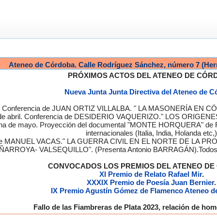
Ateneo de Córdoba. Calle Rodríguez Sánchez, número 7 (Her
PRÓXIMOS ACTOS DEL ATENEO DE CÓR
Nueva Junta Junta Directiva del Ateneo de 
a. Conferencia de JUAN ORTIZ VILLALBA. " LA MASONERÍA EN CÓRD
de abril. Conferencia de DESIDERIO VAQUERIZO." LOS ORIGENE
semana de mayo. Proyección del documental "MONTE HORQUERA" de
internacionales (Italia, India, Holanda etc,)
cia de MANUEL VACAS." LA GUERRA CIVIL EN EL NORTE DE L
ÑARROYA- VALSEQUILLO". (Presenta Antonio BARRAGÁN).Todos los
CONVOCADOS LOS PREMIOS DEL ATENEO D
XI Premio de Relato Rafael Mir
.
XXXIX Premio de Poesía Juan Bernier
.
IX Premio Agustín Gómez de Flamenco Ateneo d
Fallo de las Fiambreras de Plata 2023, relación de h