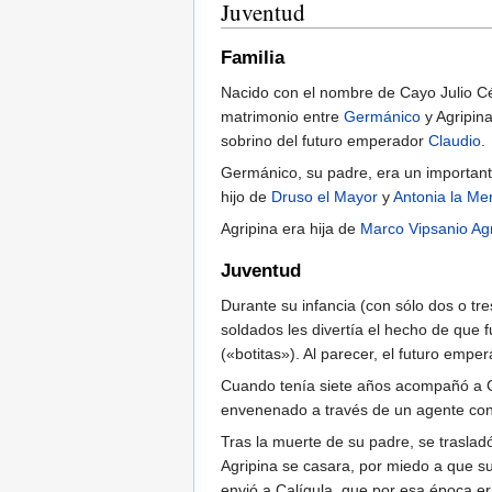
Juventud
Familia
Nacido con el nombre de Cayo Julio 
matrimonio entre
Germánico
y Agripin
sobrino del futuro emperador
Claudio
.
Germánico, su padre, era un important
hijo de
Druso el Mayor
y
Antonia la Me
Agripina era hija de
Marco Vipsanio Ag
Juventud
Durante su infancia (con sólo dos o tr
soldados les divertía el hecho de que f
(«botitas»). Al parecer, el futuro emp
Cuando tenía siete años acompañó a Ge
envenenado a través de un agente co
Tras la muerte de su padre, se traslad
Agripina se casara, por miedo a que su 
envió a Calígula, que por esa época era