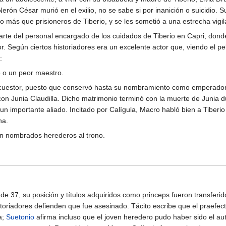
rón César murió en el exilio, no se sabe si por inanición o suicidio. 
ás que prisioneros de Tiberio, y se les sometió a una estrecha vigila
arte del personal encargado de los cuidados de Tiberio en Capri, dond
r. Según ciertos historiadores era un excelente actor que, viendo el pe
:
e o un peor maestro.
e cuestor, puesto que conservó hasta su nombramiento como emperador. 
on Junia Claudilla. Dicho matrimonio terminó con la muerte de Junia du
 un importante aliado. Incitado por Calígula, Macro habló bien a Tiber
ha.
n nombrados herederos al trono.
de 37, su posición y títulos adquiridos como princeps fueron transferido
storiadores defienden que fue asesinado. Tácito escribe que el praefe
a;
Suetonio
afirma incluso que el joven heredero pudo haber sido el auto