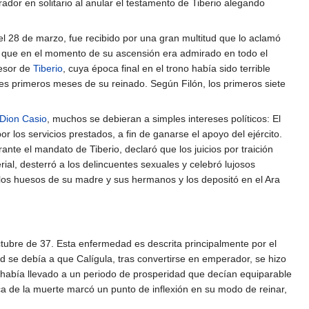
dor en solitario al anular el testamento de Tiberio alegando
 28 de marzo, fue recibido por una gran multitud que lo aclamó
r que en el momento de su ascensión era admirado en todo el
cesor de
Tiberio
, cuya época final en el trono había sido terrible
es primeros meses de su reinado. Según Filón, los primeros siete
Dion Casio
, muchos se debieran a simples intereses políticos: El
los servicios prestados, a fin de ganarse el apoyo del ejército.
te el mandato de Tiberio, declaró que los juicios por traición
ial, desterró a los delincuentes sexuales y celebró lujosos
los huesos de su madre y sus hermanos y los depositó en el Ara
tubre de 37. Esta enfermedad es descrita principalmente por el
se debía a que Calígula, tras convertirse en emperador, se hizo
s había llevado a un periodo de prosperidad que decían equiparable
a de la muerte marcó un punto de inflexión en su modo de reinar,