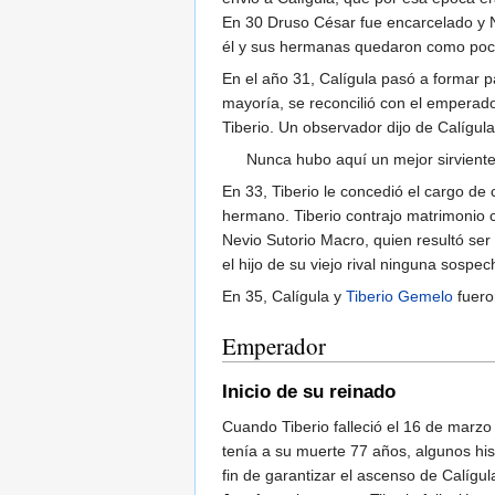
En 30 Druso César fue encarcelado y Ne
él y sus hermanas quedaron como poco m
En el año 31, Calígula pasó a formar p
mayoría, se reconcilió con el emperado
Tiberio. Un observador dijo de Calígula
Nunca hubo aquí un mejor sirvient
En 33, Tiberio le concedió el cargo d
hermano. Tiberio contrajo matrimonio c
Nevio Sutorio Macro, quien resultó ser
el hijo de su viejo rival ninguna sospec
En 35, Calígula y
Tiberio Gemelo
fuero
Emperador
Inicio de su reinado
Cuando Tiberio falleció el 16 de marzo 
tenía a su muerte 77 años, algunos hi
fin de garantizar el ascenso de Calígul