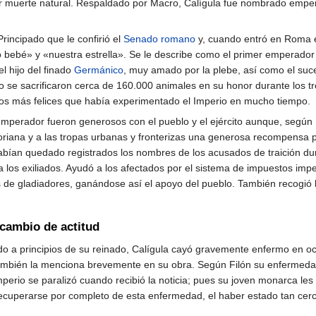
por muerte natural. Respaldado por Macro, Calígula fue nombrado empera
rincipado que le confirió el
Senado romano
y, cuando entró en Roma el
o bebé» y «nuestra estrella». Se le describe como el primer emperado
l hijo del finado
Germánico
, muy amado por la plebe, así como el su
 se sacrificaron cerca de 160.000 animales en su honor durante los tr
los más felices que había experimentado el Imperio en mucho tiempo.
mperador fueron generosos con el pueblo y el ejército aunque, según
iana y a las tropas urbanas y fronterizas una generosa recompensa por 
ían quedado registrados los nombres de los acusados de traición duran
los exiliados. Ayudó a los afectados por el sistema de impuestos imper
 de gladiadores, ganándose así el apoyo del pueblo. También recogió 
cambio de actitud
do a principios de su reinado, Calígula cayó gravemente enfermo en oc
mbién la menciona brevemente en su obra. Según Filón su enfermedad 
erio se paralizó cuando recibió la noticia; pues su joven monarca le
recuperarse por completo de esta enfermedad, el haber estado tan cerc