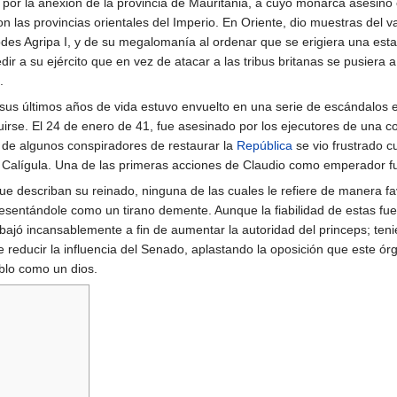
ó por la anexión de la provincia de Mauritania, a cuyo monarca asesinó 
on las provincias orientales del Imperio. En Oriente, dio muestras del v
des Agripa I, y de su megalomanía al ordenar que se erigiera una est
ir a su ejército que en vez de atacar a las tribus britanas se pusiera 
.
sus últimos años de vida estuvo envuelto en una serie de escándalos 
tuirse. El 24 de enero de 41, fue asesinado por los ejecutores de una c
 de algunos conspiradores de restaurar la
República
se vio frustrado c
e Calígula. Una de las primeras acciones de Claudio como emperador fu
e describan su reinado, ninguna de las cuales le refiere de manera fav
esentándole como un tirano demente. Aunque la fiabilidad de estas fuen
rabajó incansablemente a fin de aumentar la autoridad del princeps; ten
e reducir la influencia del Senado, aplastando la oposición que este órg
blo como un dios.