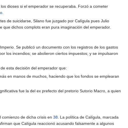
 los dioses si el emperador se recuperaba. Forzó a cometer
lo
.
es de suicidarse, Silano fue juzgado por Calígula pues Julio
e que dichos complots eran pura imaginación del emperador.
l Imperio. Se publicó un documento con los registros de los gastos
or los incendios; se abolieron ciertos impuestos; y se impulsaron
 de esta decisión del emperador que:
 vez más en manos de muchos, haciendo que los fondos se emplearan
ificativa fue la del ex prefecto del pretorio Sutorio Macro, a quien
el comienzo de dicha crisis en
38
. La política de Calígula, marcada
os afirman que Calígula reaccionó acusando falsamente a algunos