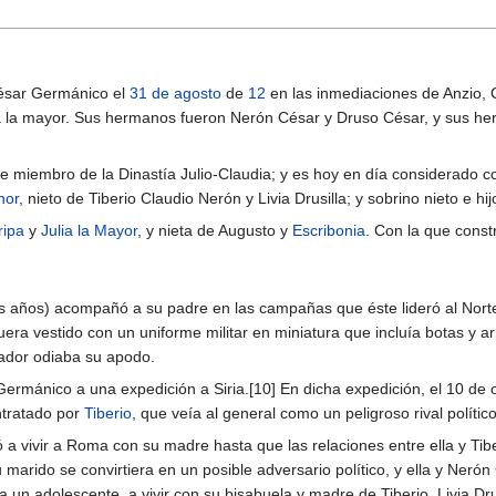
César Germánico el
31 de agosto
de
12
en las inmediaciones de Anzio, Ca
a la mayor. Sus hermanos fueron Nerón César y Druso César, y sus herm
e miembro de la Dinastía Julio-Claudia; y es hoy en día considerado
nor
, nieto de Tiberio Claudio Nerón y Livia Drusilla; y sobrino nieto e h
ripa
y
Julia la Mayor
, y nieta de Augusto y
Escribonia
. Con la que cons
es años) acompañó a su padre en las campañas que éste lideró al Norte
uera vestido con un uniforme militar en miniatura que incluía botas y a
erador odiaba su apodo.
rmánico a una expedición a Siria.[10] En dicha expedición, el 10 de
ntratado por
Tiberio
, que veía al general como un peligroso rival político
ó a vivir a Roma con su madre hasta que las relaciones entre ella y Tib
marido se convirtiera en un posible adversario político, y ella y Nerón
 un adolescente, a vivir con su bisabuela y madre de Tiberio, Livia Dru