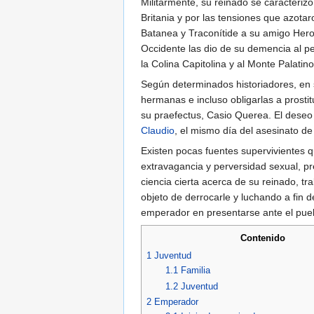
Militarmente, su reinado se caracteriz
Britania y por las tensiones que azotar
Batanea y Traconítide a su amigo Hero
Occidente las dio de su demencia al ped
la Colina Capitolina y al Monte Palatino
Según determinados historiadores, en 
hermanas e incluso obligarlas a prosti
su praefectus, Casio Querea. El deseo
Claudio
, el mismo día del asesinato d
Existen pocas fuentes supervivientes qu
extravagancia y perversidad sexual, pr
ciencia cierta acerca de su reinado, t
objeto de derrocarle y luchando a fin d
emperador en presentarse ante el pue
Contenido
1
Juventud
1.1
Familia
1.2
Juventud
2
Emperador