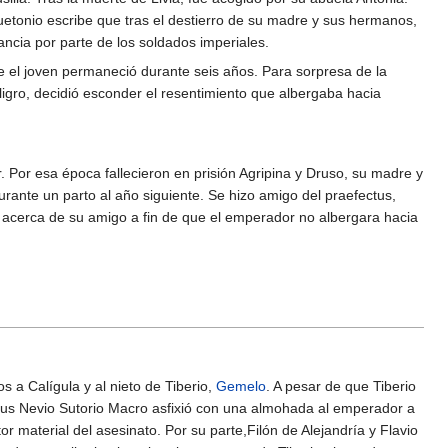
Suetonio escribe que tras el destierro de su madre y sus hermanos,
ncia por parte de los soldados imperiales.
e el joven permaneció durante seis años. Para sorpresa de la
ligro, decidió esconder el resentimiento que albergaba hacia
Por esa época fallecieron en prisión Agripina y Druso, su madre y
rante un parto al año siguiente. Se hizo amigo del praefectus,
io acerca de su amigo a fin de que el emperador no albergara hacia
s a Calígula y al nieto de Tiberio,
Gemelo
. A pesar de que Tiberio
ctus Nevio Sutorio Macro asfixió con una almohada al emperador a
r material del asesinato. Por su parte,Filón de Alejandría y Flavio