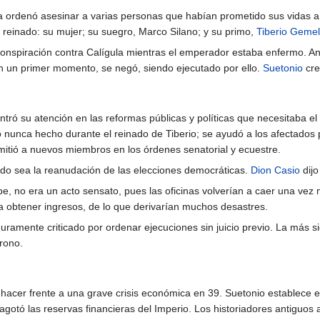
la ordenó asesinar a varias personas que habían prometido sus vidas a
u reinado: su mujer; su suegro, Marco Silano; y su primo,
Tiberio Geme
onspiración contra Calígula mientras el emperador estaba enfermo. Ant
en un primer momento, se negó, siendo ejecutado por ello.
Suetonio
cre
ntró su atención en las reformas públicas y políticas que necesitaba e
 nunca hecho durante el reinado de Tiberio; se ayudó a los afectados p
mitió a nuevos miembros en los órdenes senatorial y ecuestre.
iodo sea la reanudación de las elecciones democráticas.
Dion Casio
dijo
plebe, no era un acto sensato, pues las oficinas volverían a caer una
ra obtener ingresos, de lo que derivarían muchos desastres.
amente criticado por ordenar ejecuciones sin juicio previo. La más sign
rono.
e hacer frente a una grave crisis económica en 39. Suetonio establece 
 agotó las reservas financieras del Imperio. Los historiadores antigu