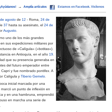
→
¡Ayúdanos!
Amplía artículos
Estamos en Facebook. Visítenos
 de agosto
de
12
- Roma,
24 de
de
37
hasta su asesinato, el
24 de
por
Augusto
.
omo uno de los más grandes
en sus expediciones militares por
ectuoso de «Calígula» («botitas»).
stancia en Antioquía, en el año
19
.
dad que su presencia generaba en
tes del futuro emperador entre
 Capri y fue nombrado pontifex. A
or Calígula y
Tiberio Gemelo
.
poca inicial marcada por una
 marcó un punto de inflexión en
mica y en una hambruna, emprendió
, puso en marcha una serie de
.