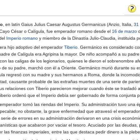
co
, en latín Gaius Julius Caesar Augustus Germanicus (Anzio, Italia,
31
 Cayo César o Calígula, fue emperador romano desde el
16 de marzo
 del
Imperio romano
y miembro de la Dinastía Julio-Claudia, instituida 
 era hijo adoptivo del emperador
Tiberio
. Germánico es considerado c
madre de Calígula era Agripina la mayor. De niño acompañó a su padre 
on las caligas de los legionarios, quienes le dieron el sobrenombre af
fo de su padre, marchó con él a Oriente. Germánico murió durante su e
gula regresó con su madre y sus hermanos a Roma, donde la incomodi
d, causante probable de las extrañas muertes de una serie de parien
us relaciones con Tiberio parecieron mejorar cuando éste se trasladó a
berio ordenó que el Imperio debía ser gobernado de forma conjunta p
mperador tomó las riendas del Imperio. Su administración tuvo una é
mpecable; no obstante, la grave enfermedad que atravesó el emperador
 serie de errores en su administración derivaron en una crisis econó
banísticas que acabaron por vaciar el tesoro. Acuciado por las deudas
las finanzas imperiales, entre las que destaca pedir dinero a la plebe