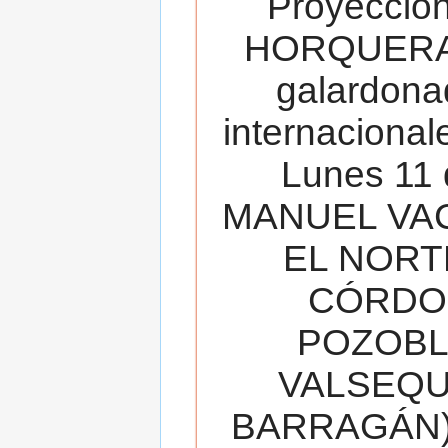
Proyecció
HORQUERA
galardona
internacionale
Lunes 11 
MANUEL VAC
EL NORT
CÓRDOB
POZOBL
VALSEQUIL
BARRAGÁN).T