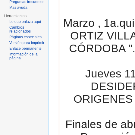
Preguntas frecuentes
Más ayuda
Herramientas
Marzo , 1a.qu
Lo que enlaza aquí
Cambios
relacionados
ORTIZ VILL
Páginas especiales
Versión para imprimir
CÓRDOBA ". 
Enlace permanente
Información de la
página
Jueves 11
DESIDE
ORIGENES 
Finales de ab