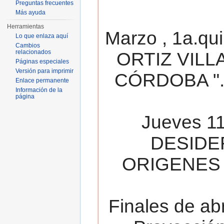
Preguntas frecuentes
Más ayuda
Herramientas
Marzo , 1a.qu
Lo que enlaza aquí
Cambios
relacionados
ORTIZ VILL
Páginas especiales
Versión para imprimir
CÓRDOBA ". 
Enlace permanente
Información de la
página
Jueves 11
DESIDE
ORIGENES 
Finales de ab