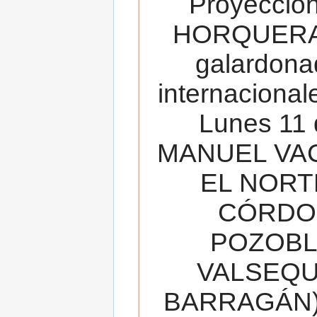
Proyecció
HORQUERA
galardona
internacionale
Lunes 11 
MANUEL VAC
EL NORT
CÓRDOB
POZOBL
VALSEQUIL
BARRAGÁN).T