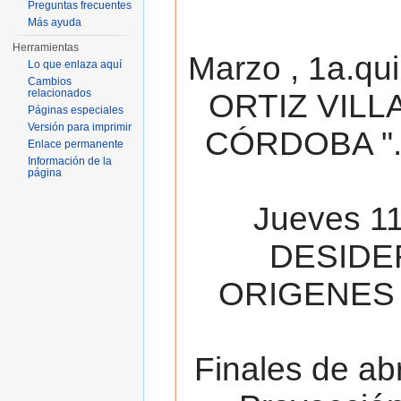
Preguntas frecuentes
Más ayuda
Herramientas
Marzo , 1a.qu
Lo que enlaza aquí
Cambios
relacionados
ORTIZ VILL
Páginas especiales
Versión para imprimir
CÓRDOBA ". 
Enlace permanente
Información de la
página
Jueves 11
DESIDE
ORIGENES 
Finales de ab