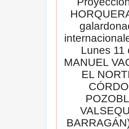
Proyecció
HORQUERA
galardona
internacionale
Lunes 11 
MANUEL VAC
EL NORT
CÓRDOB
POZOBL
VALSEQUIL
BARRAGÁN).T