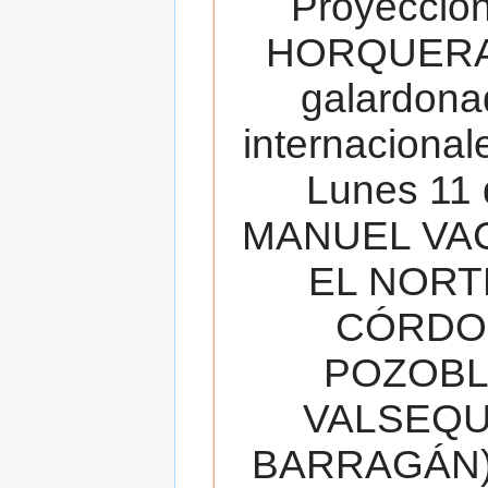
Proyecció
HORQUERA
galardona
internacionale
Lunes 11 
MANUEL VAC
EL NORT
CÓRDOB
POZOBL
VALSEQUIL
BARRAGÁN).T