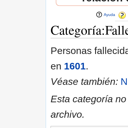
Ayuda
Categoría:Fall
Saltar a:
navegación
,
buscar
Personas fallecid
en
1601
.
Véase también:
N
Esta categoría no
archivo.