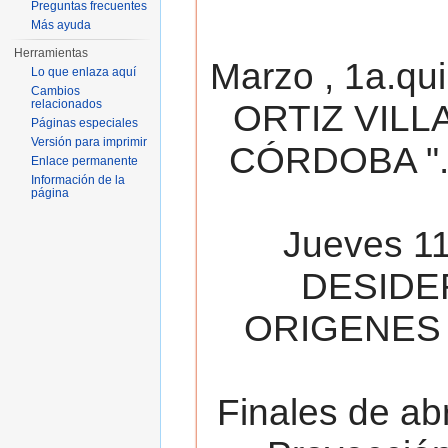
Preguntas frecuentes
Más ayuda
Herramientas
Marzo , 1a.qu
Lo que enlaza aquí
Cambios
relacionados
ORTIZ VILL
Páginas especiales
Versión para imprimir
CÓRDOBA ". 
Enlace permanente
Información de la
página
Jueves 11
DESIDE
ORIGENES 
Finales de ab