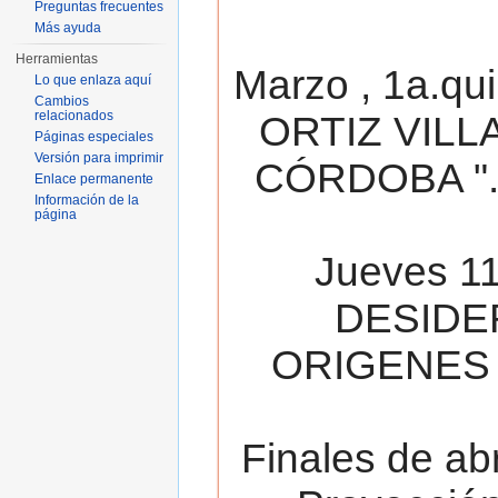
Preguntas frecuentes
Más ayuda
Herramientas
Marzo , 1a.qu
Lo que enlaza aquí
Cambios
relacionados
ORTIZ VILL
Páginas especiales
Versión para imprimir
CÓRDOBA ". 
Enlace permanente
Información de la
página
Jueves 11
DESIDE
ORIGENES 
Finales de ab