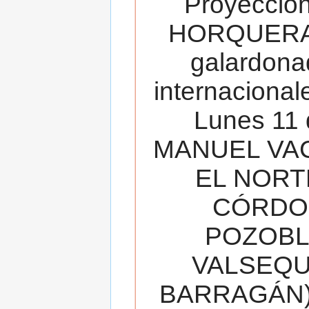
Proyecció
HORQUERA
galardona
internacionale
Lunes 11 
MANUEL VAC
EL NORT
CÓRDOB
POZOBL
VALSEQUIL
BARRAGÁN).T