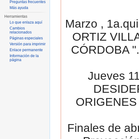
Preguntas frecuentes
Más ayuda
Herramientas
Marzo , 1a.qu
Lo que enlaza aquí
Cambios
relacionados
ORTIZ VILL
Páginas especiales
Versión para imprimir
CÓRDOBA ". 
Enlace permanente
Información de la
página
Jueves 11
DESIDE
ORIGENES 
Finales de ab