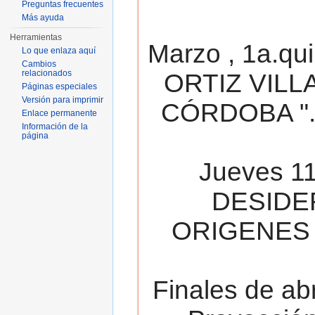
Preguntas frecuentes
Más ayuda
Herramientas
Marzo , 1a.qu
Lo que enlaza aquí
Cambios
relacionados
ORTIZ VILL
Páginas especiales
Versión para imprimir
CÓRDOBA ". 
Enlace permanente
Información de la
página
Jueves 11
DESIDE
ORIGENES 
Finales de ab