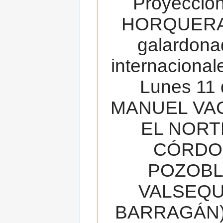
Proyecció
HORQUERA
galardona
internacionale
Lunes 11 
MANUEL VAC
EL NORT
CÓRDOB
POZOBL
VALSEQUIL
BARRAGÁN).T