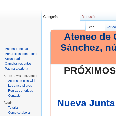
Categoría
Discusión
Leer
Ver có
Ateneo de 
Sánchez, n
Página principal
Portal de la comunidad
Actualidad
Cambios recientes
PRÓXIMOS
Página aleatoria
Sobre la wiki del Ateneo
Acerca de esta wiki
Los cinco pilares
Reglas genéricas
Contacto
Nueva Junta 
Ayuda
Tutorial
Cómo colaborar