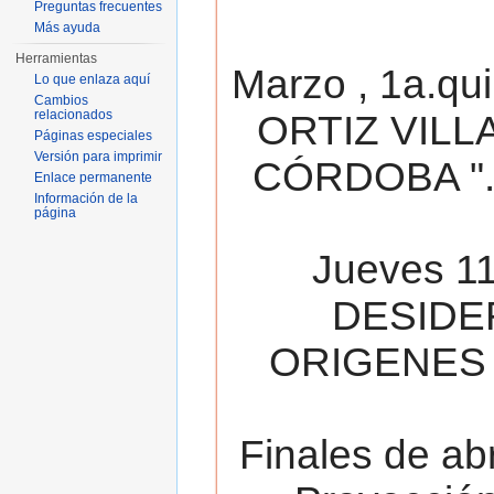
Preguntas frecuentes
Más ayuda
Herramientas
Marzo , 1a.qu
Lo que enlaza aquí
Cambios
relacionados
ORTIZ VILL
Páginas especiales
Versión para imprimir
CÓRDOBA ". 
Enlace permanente
Información de la
página
Jueves 11
DESIDE
ORIGENES 
Finales de ab