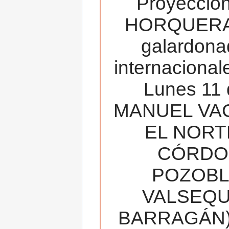
Proyecció
HORQUERA
galardona
internacionale
Lunes 11 
MANUEL VAC
EL NORT
CÓRDOB
POZOBL
VALSEQUIL
BARRAGÁN).T