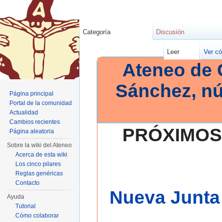
Categoría
Discusión
Leer
Ver có
Ateneo de 
Sánchez, n
Página principal
Portal de la comunidad
Actualidad
Cambios recientes
PRÓXIMOS
Página aleatoria
Sobre la wiki del Ateneo
Acerca de esta wiki
Los cinco pilares
Reglas genéricas
Contacto
Nueva Junta 
Ayuda
Tutorial
Cómo colaborar