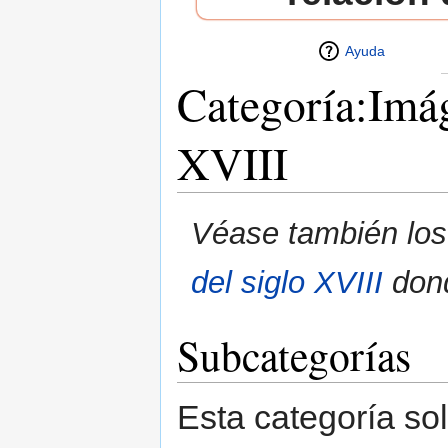
Ayuda
Categoría:Imág
XVIII
Saltar a:
navegación
,
buscar
Véase también los 
del siglo XVIII
dond
Subcategorías
Esta categoría sol