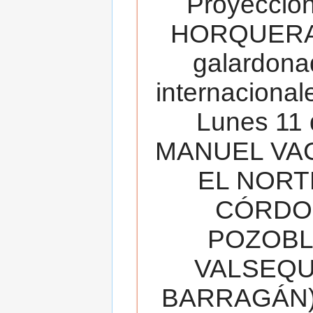
Proyecció
HORQUERA
galardona
internacionale
Lunes 11 
MANUEL VAC
EL NORT
CÓRDOB
POZOBL
VALSEQUIL
BARRAGÁN).T