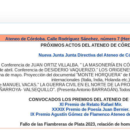
Ateneo de Córdoba. Calle Rodríguez Sánchez, número 7 (Her
PRÓXIMOS ACTOS DEL ATENEO DE CÓR
Nueva Junta Junta Directiva del Ateneo de 
a. Conferencia de JUAN ORTIZ VILLALBA. " LA MASONERÍA EN CÓRD
de abril. Conferencia de DESIDERIO VAQUERIZO." LOS ORIGENE
semana de mayo. Proyección del documental "MONTE HORQUERA" de
internacionales (Italia, India, Holanda etc,)
cia de MANUEL VACAS." LA GUERRA CIVIL EN EL NORTE DE L
ÑARROYA- VALSEQUILLO". (Presenta Antonio BARRAGÁN).Todos los
CONVOCADOS LOS PREMIOS DEL ATENEO D
XI Premio de Relato Rafael Mir
.
XXXIX Premio de Poesía Juan Bernier
.
IX Premio Agustín Gómez de Flamenco Ateneo d
Fallo de las Fiambreras de Plata 2023, relación de h