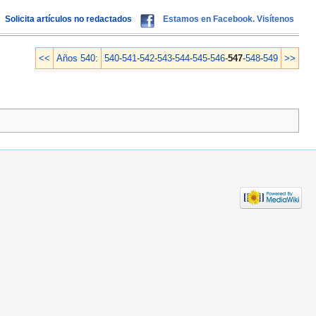
Solicita artículos no redactados
Estamos en Facebook. Visítenos
<<
Años 540
:
540
-
541
-
542
-
543
-
544
-
545
-
546
-
547
-
548
-
549
>>