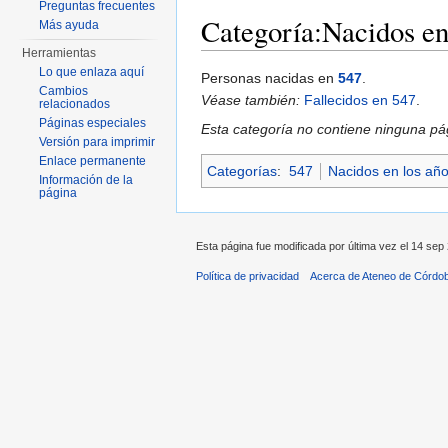
Preguntas frecuentes
Categoría:Nacidos e
Más ayuda
Herramientas
Saltar a:
navegación
,
buscar
Lo que enlaza aquí
Personas nacidas en
547
.
Cambios
Véase también:
Fallecidos en 547
.
relacionados
Páginas especiales
Esta categoría no contiene ninguna pág
Versión para imprimir
Enlace permanente
Categorías
:
547
Nacidos en los añ
Información de la
página
Esta página fue modificada por última vez el 14 sep 
Política de privacidad
Acerca de Ateneo de Córdo