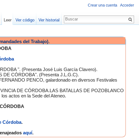
Crear una cuenta
Acceder
Leer
Ver código
Ver historial
mandades del Trabajo).
DOBA
Córdoba
OBA ". (Presenta José Luis García Clavero).
S DE CÓRDOBA". (Presenta J.L.G.C).
 FERNANDO PENCO, galardonado en diversos Festivales
A PROVINCIA DE CÓRDOBA.LAS BATALLAS DE POZOBLANCO
 actos en la Sede del Ateneo.
E CÓRDOBA
e Córdoba
.
omenajeados
aquí
.