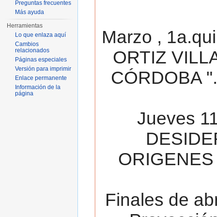
Preguntas frecuentes
Más ayuda
Herramientas
Marzo , 1a.qu
Lo que enlaza aquí
Cambios
relacionados
ORTIZ VILL
Páginas especiales
Versión para imprimir
CÓRDOBA ". 
Enlace permanente
Información de la
página
Jueves 11
DESIDE
ORIGENES 
Finales de ab