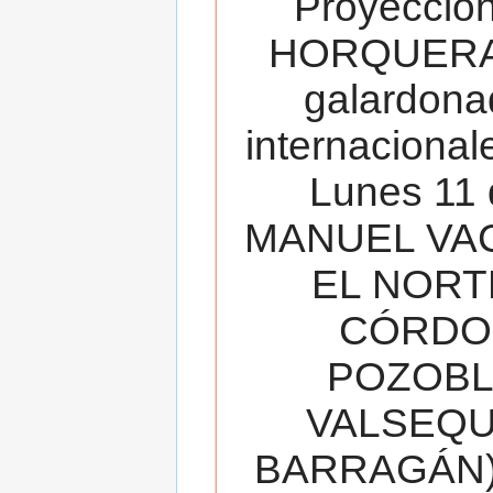
Proyecció
HORQUERA
galardona
internacionale
Lunes 11 
MANUEL VAC
EL NORT
CÓRDOB
POZOBL
VALSEQUIL
BARRAGÁN).T