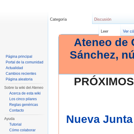
Categoría
Discusión
Leer
Ver có
Ateneo de 
Sánchez, n
Página principal
Portal de la comunidad
Actualidad
Cambios recientes
PRÓXIMOS
Página aleatoria
Sobre la wiki del Ateneo
Acerca de esta wiki
Los cinco pilares
Reglas genéricas
Contacto
Nueva Junta 
Ayuda
Tutorial
Cómo colaborar