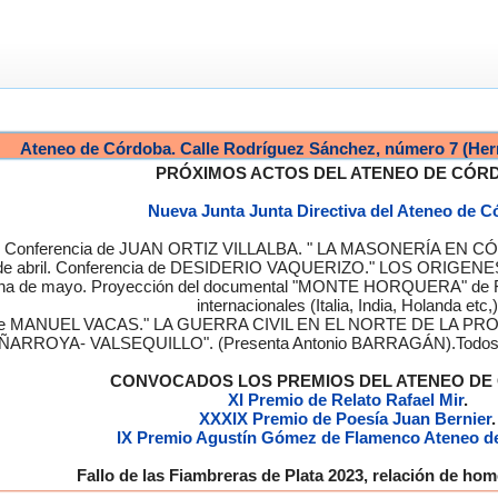
Ateneo de Córdoba. Calle Rodríguez Sánchez, número 7 (Her
PRÓXIMOS ACTOS DEL ATENEO DE CÓR
Nueva Junta Junta Directiva del Ateneo de 
a. Conferencia de JUAN ORTIZ VILLALBA. " LA MASONERÍA EN CÓRD
de abril. Conferencia de DESIDERIO VAQUERIZO." LOS ORIGENE
semana de mayo. Proyección del documental "MONTE HORQUERA" de
internacionales (Italia, India, Holanda etc,)
cia de MANUEL VACAS." LA GUERRA CIVIL EN EL NORTE DE L
ÑARROYA- VALSEQUILLO". (Presenta Antonio BARRAGÁN).Todos los
CONVOCADOS LOS PREMIOS DEL ATENEO D
XI Premio de Relato Rafael Mir
.
XXXIX Premio de Poesía Juan Bernier
.
IX Premio Agustín Gómez de Flamenco Ateneo d
Fallo de las Fiambreras de Plata 2023, relación de h