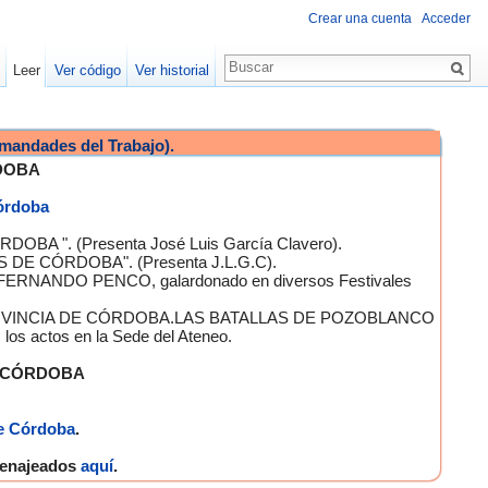
Crear una cuenta
Acceder
Leer
Ver código
Ver historial
mandades del Trabajo).
DOBA
Córdoba
OBA ". (Presenta José Luis García Clavero).
S DE CÓRDOBA". (Presenta J.L.G.C).
 FERNANDO PENCO, galardonado en diversos Festivales
A PROVINCIA DE CÓRDOBA.LAS BATALLAS DE POZOBLANCO
 actos en la Sede del Ateneo.
E CÓRDOBA
e Córdoba
.
omenajeados
aquí
.