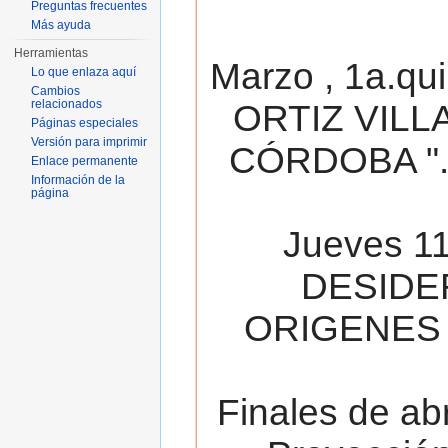
Preguntas frecuentes
Más ayuda
Herramientas
Marzo , 1a.qu
Lo que enlaza aquí
Cambios
relacionados
ORTIZ VILL
Páginas especiales
Versión para imprimir
CÓRDOBA ". 
Enlace permanente
Información de la
página
Jueves 11
DESIDE
ORIGENES 
Finales de ab