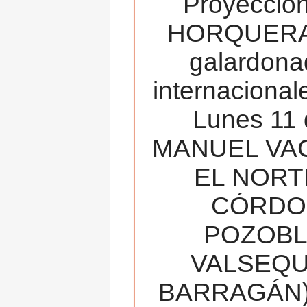
Proyecció
HORQUERA
galardona
internacionale
Lunes 11 
MANUEL VAC
EL NORT
CÓRDOB
POZOBL
VALSEQUIL
BARRAGÁN).T