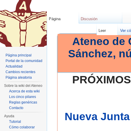
Página
Discusión
Leer
Ver có
Ateneo de 
Sánchez, n
Página principal
Portal de la comunidad
Actualidad
Cambios recientes
PRÓXIMOS
Página aleatoria
Sobre la wiki del Ateneo
Acerca de esta wiki
Los cinco pilares
Reglas genéricas
Contacto
Nueva Junta 
Ayuda
Tutorial
Cómo colaborar