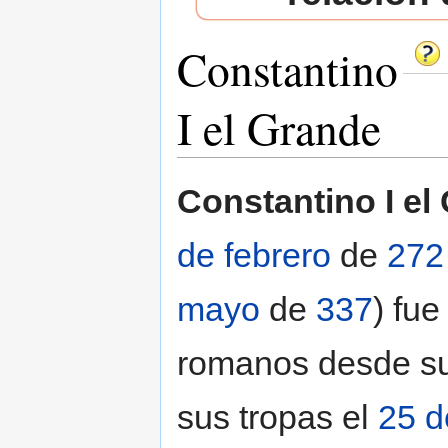
Constantino
I el Grande
Saltar a:
navegación
,
buscar
Constantino I el
de febrero
de
272
mayo
de
337
) fu
romanos desde su
sus tropas el
25 d