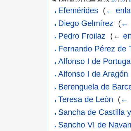
Ver (previas 50 | siguientes 50) (
20
|
50
|
1
Efemérides
‎
(
← enla
Diego Gelmírez
‎
(
← 
Pedro Froilaz
‎
(
← en
Fernando Pérez de 
Alfonso I de Portuga
Alfonso I de Aragón
Berenguela de Barc
Teresa de León
‎
(
← 
Sancha de Castilla 
Sancho VI de Navar