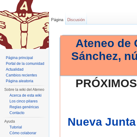
Página
Discusión
Ateneo de 
Sánchez, n
Página principal
Portal de la comunidad
Actualidad
Cambios recientes
PRÓXIMOS
Página aleatoria
Sobre la wiki del Ateneo
Acerca de esta wiki
Los cinco pilares
Reglas genéricas
Contacto
Nueva Junta 
Ayuda
Tutorial
Cómo colaborar