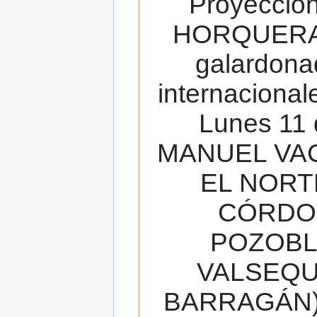
Proyecció
HORQUERA
galardona
internacionale
Lunes 11 
MANUEL VAC
EL NORT
CÓRDOB
POZOBL
VALSEQUIL
BARRAGÁN).T