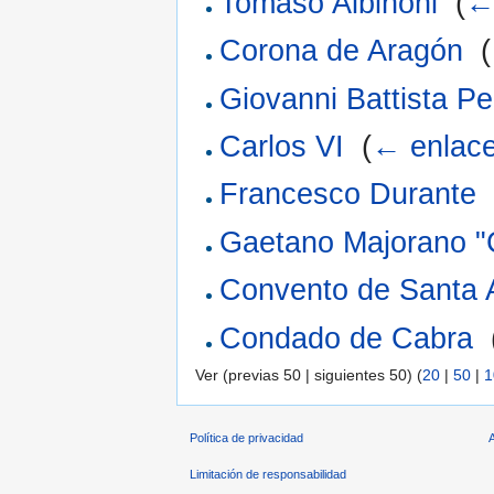
Tomaso Albinoni
‎
(
←
Corona de Aragón
‎
(
Giovanni Battista Pe
Carlos VI
‎
(
← enlac
Francesco Durante
Gaetano Majorano "Ca
Convento de Santa 
Condado de Cabra
‎
Ver (previas 50 | siguientes 50) (
20
|
50
|
1
Política de privacidad
Limitación de responsabilidad