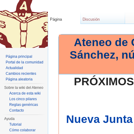
Página
Discusión
Ateneo de 
Sánchez, n
Página principal
Portal de la comunidad
Actualidad
Cambios recientes
PRÓXIMOS
Página aleatoria
Sobre la wiki del Ateneo
Acerca de esta wiki
Los cinco pilares
Reglas genéricas
Contacto
Nueva Junta 
Ayuda
Tutorial
Cómo colaborar