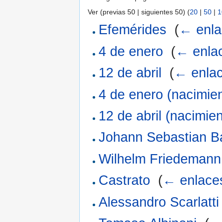
Ver (previas 50 | siguientes 50) (
20
|
50
|
1
Efemérides
‎
(
← enla
4 de enero
‎
(
← enla
12 de abril
‎
(
← enla
4 de enero (nacimie
12 de abril (nacimie
Johann Sebastian B
Wilhelm Friedemann
Castrato
‎
(
← enlace
Alessandro Scarlatti