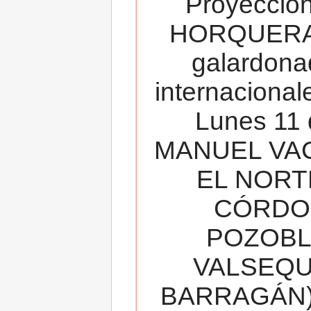
Proyecció
HORQUERA
galardona
internacionale
Lunes 11 
MANUEL VAC
EL NORT
CÓRDOB
POZOBL
VALSEQUIL
BARRAGÁN).T