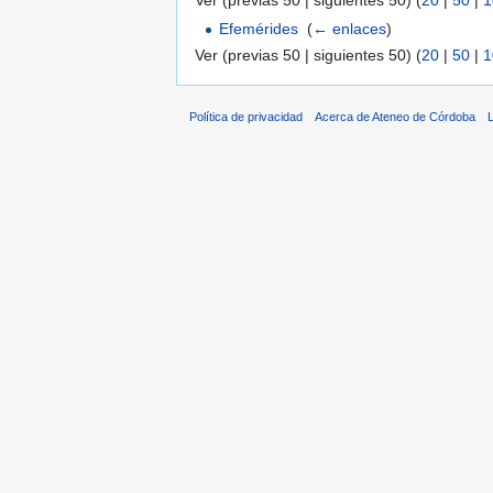
Ver (previas 50 | siguientes 50) (
20
|
50
|
1
Efemérides
‎
(
← enlaces
)
Ver (previas 50 | siguientes 50) (
20
|
50
|
1
Política de privacidad
Acerca de Ateneo de Córdoba