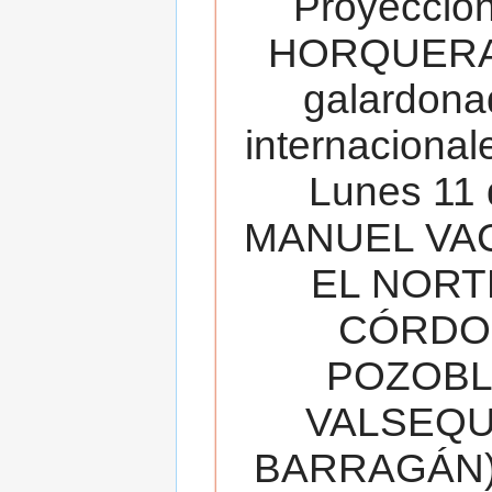
Proyecció
HORQUERA
galardona
internacionale
Lunes 11 
MANUEL VAC
EL NORT
CÓRDOB
POZOBL
VALSEQUIL
BARRAGÁN).T