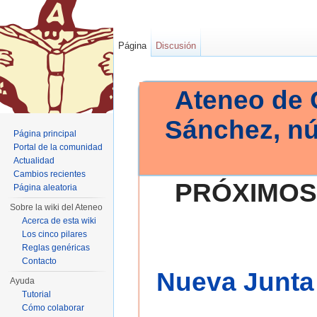
Página
Discusión
Ateneo de 
Sánchez, n
Página principal
Portal de la comunidad
Actualidad
Cambios recientes
PRÓXIMOS
Página aleatoria
Sobre la wiki del Ateneo
Acerca de esta wiki
Los cinco pilares
Reglas genéricas
Contacto
Nueva Junta 
Ayuda
Tutorial
Cómo colaborar