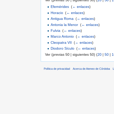
Ver (previas 50 | siguientes 50) (
20
|
50
|
1
Efemérides
‎
(
← enlaces
)
Horacio
‎
(
← enlaces
)
Antigua Roma
‎
(
← enlaces
)
Antonia la Menor
‎
(
← enlaces
)
Fulvia
‎
(
← enlaces
)
Marco Antonio
‎
(
← enlaces
)
Cleopatra VII
‎
(
← enlaces
)
Diodoro Sículo
‎
(
← enlaces
)
Ver (previas 50 | siguientes 50) (
20
|
50
|
1
Política de privacidad
Acerca de Ateneo de Córdoba