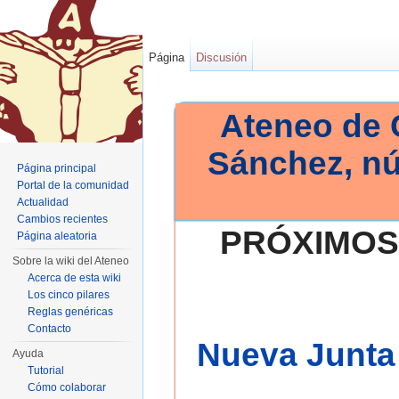
Página
Discusión
Ateneo de 
Sánchez, n
Página principal
Portal de la comunidad
Actualidad
Cambios recientes
PRÓXIMOS
Página aleatoria
Sobre la wiki del Ateneo
Acerca de esta wiki
Los cinco pilares
Reglas genéricas
Contacto
Nueva Junta 
Ayuda
Tutorial
Cómo colaborar