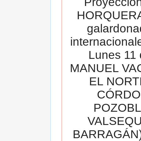
Proyecció
HORQUERA
galardona
internacionale
Lunes 11 
MANUEL VAC
EL NORT
CÓRDOB
POZOBL
VALSEQUIL
BARRAGÁN).T