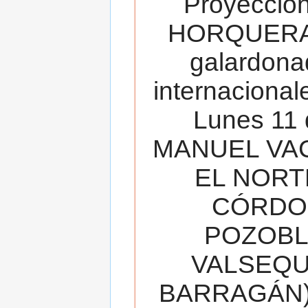
Proyecció
HORQUERA
galardona
internacionale
Lunes 11 
MANUEL VAC
EL NORT
CÓRDOB
POZOBL
VALSEQUIL
BARRAGÁN).T