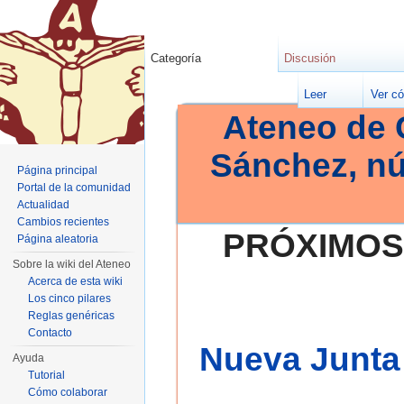
Categoría
Discusión
Leer
Ver có
Ateneo de 
Sánchez, n
Página principal
Portal de la comunidad
Actualidad
Cambios recientes
PRÓXIMOS
Página aleatoria
Sobre la wiki del Ateneo
Acerca de esta wiki
Los cinco pilares
Reglas genéricas
Contacto
Nueva Junta 
Ayuda
Tutorial
Cómo colaborar