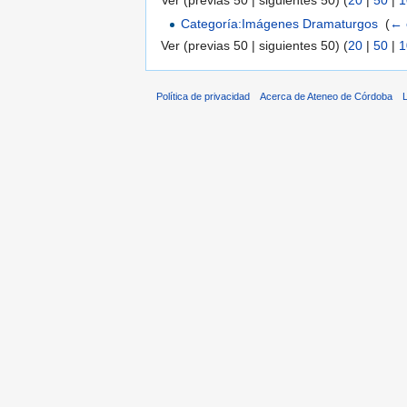
Ver (previas 50 | siguientes 50) (
20
|
50
|
1
Categoría:Imágenes Dramaturgos
‎
(
← 
Ver (previas 50 | siguientes 50) (
20
|
50
|
1
Política de privacidad
Acerca de Ateneo de Córdoba