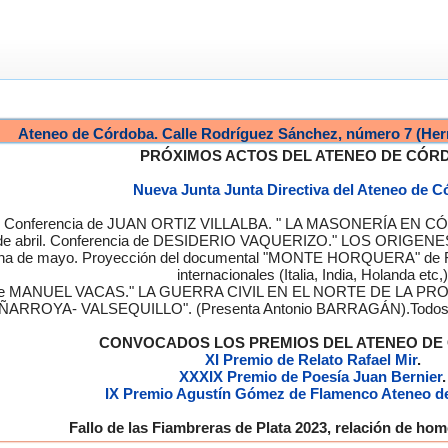
Ateneo de Córdoba. Calle Rodríguez Sánchez, número 7 (Her
PRÓXIMOS ACTOS DEL ATENEO DE CÓR
Nueva Junta Junta Directiva del Ateneo de 
a. Conferencia de JUAN ORTIZ VILLALBA. " LA MASONERÍA EN CÓRD
de abril. Conferencia de DESIDERIO VAQUERIZO." LOS ORIGENE
semana de mayo. Proyección del documental "MONTE HORQUERA" de
internacionales (Italia, India, Holanda etc,)
cia de MANUEL VACAS." LA GUERRA CIVIL EN EL NORTE DE L
ÑARROYA- VALSEQUILLO". (Presenta Antonio BARRAGÁN).Todos los
CONVOCADOS LOS PREMIOS DEL ATENEO D
XI Premio de Relato Rafael Mir
.
XXXIX Premio de Poesía Juan Bernier
.
IX Premio Agustín Gómez de Flamenco Ateneo d
Fallo de las Fiambreras de Plata 2023, relación de h