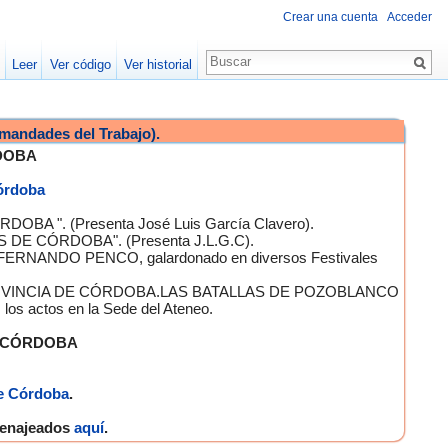
Crear una cuenta
Acceder
Leer
Ver código
Ver historial
mandades del Trabajo).
DOBA
Córdoba
OBA ". (Presenta José Luis García Clavero).
S DE CÓRDOBA". (Presenta J.L.G.C).
 FERNANDO PENCO, galardonado en diversos Festivales
A PROVINCIA DE CÓRDOBA.LAS BATALLAS DE POZOBLANCO
 actos en la Sede del Ateneo.
E CÓRDOBA
e Córdoba
.
omenajeados
aquí
.