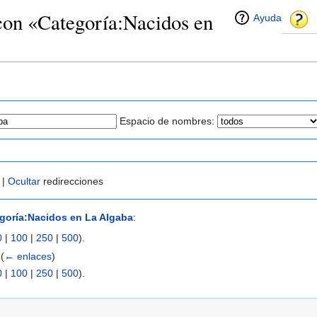
con «Categoría:Nacidos en
Ayuda
Espacio de nombres:
 |
Ocultar
redirecciones
goría:Nacidos en La Algaba
:
0
|
100
|
250
|
500
).
‎
(
← enlaces
)
0
|
100
|
250
|
500
).