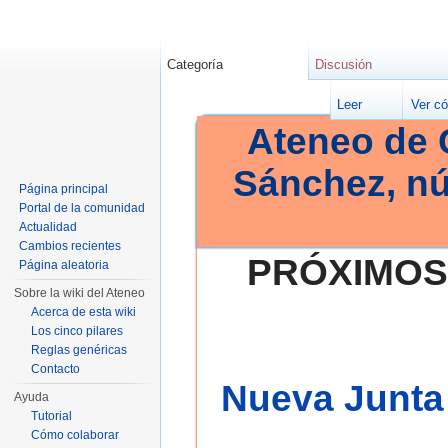
Categoría
Discusión
Leer
Ver có
Ateneo de 
Sánchez, n
Página principal
Portal de la comunidad
Actualidad
Cambios recientes
PRÓXIMOS
Página aleatoria
Sobre la wiki del Ateneo
Acerca de esta wiki
Los cinco pilares
Reglas genéricas
Contacto
Nueva Junta 
Ayuda
Tutorial
Cómo colaborar