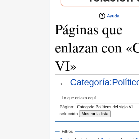
Ayuda
Páginas que
enlazan con «C
VI»
←
Categoría:Político
Saltar a:
navegación
,
buscar
Lo que enlaza aquí
Página:
selección
Filtros