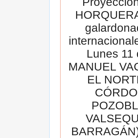
Proyecció
HORQUERA
galardona
internacionale
Lunes 11 
MANUEL VAC
EL NORT
CÓRDOB
POZOBL
VALSEQUIL
BARRAGÁN).T