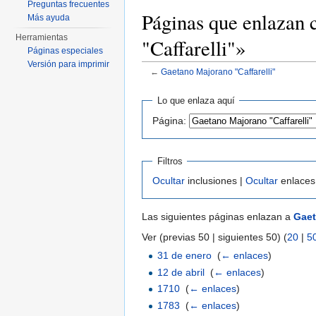
Preguntas frecuentes
Páginas que enlazan
Más ayuda
Herramientas
"Caffarelli"»
Páginas especiales
Versión para imprimir
←
Gaetano Majorano "Caffarelli"
Saltar a:
navegación
,
buscar
Lo que enlaza aquí
Página:
Filtros
Ocultar
inclusiones |
Ocultar
enlaces
Las siguientes páginas enlazan a
Gaet
Ver (previas 50 | siguientes 50) (
20
|
5
31 de enero
‎
(
← enlaces
)
12 de abril
‎
(
← enlaces
)
1710
‎
(
← enlaces
)
1783
‎
(
← enlaces
)