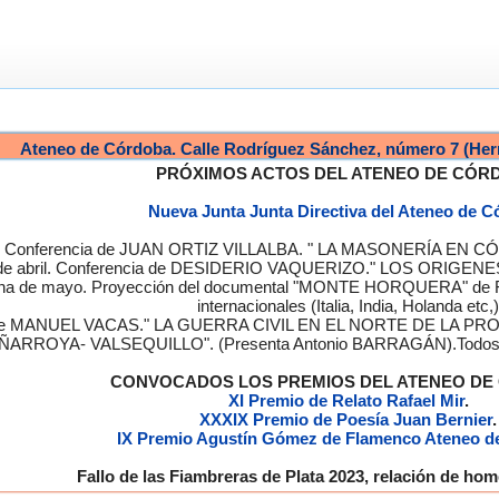
Ateneo de Córdoba. Calle Rodríguez Sánchez, número 7 (Her
PRÓXIMOS ACTOS DEL ATENEO DE CÓR
Nueva Junta Junta Directiva del Ateneo de 
a. Conferencia de JUAN ORTIZ VILLALBA. " LA MASONERÍA EN CÓRD
de abril. Conferencia de DESIDERIO VAQUERIZO." LOS ORIGENE
semana de mayo. Proyección del documental "MONTE HORQUERA" de
internacionales (Italia, India, Holanda etc,)
cia de MANUEL VACAS." LA GUERRA CIVIL EN EL NORTE DE L
ÑARROYA- VALSEQUILLO". (Presenta Antonio BARRAGÁN).Todos los
CONVOCADOS LOS PREMIOS DEL ATENEO D
XI Premio de Relato Rafael Mir
.
XXXIX Premio de Poesía Juan Bernier
.
IX Premio Agustín Gómez de Flamenco Ateneo d
Fallo de las Fiambreras de Plata 2023, relación de h