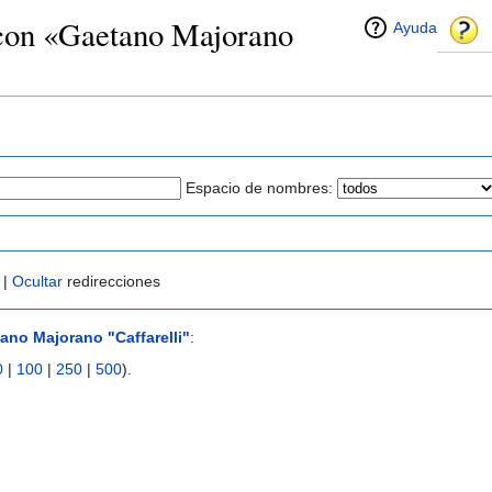
 con «Gaetano Majorano
Ayuda
Espacio de nombres:
 |
Ocultar
redirecciones
ano Majorano "Caffarelli"
:
0
|
100
|
250
|
500
).