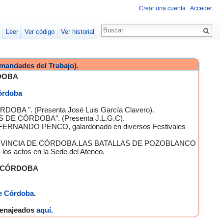
Crear una cuenta
Acceder
Leer
Ver código
Ver historial
mandades del Trabajo).
DOBA
Córdoba
OBA ". (Presenta José Luis García Clavero).
S DE CÓRDOBA". (Presenta J.L.G.C).
 FERNANDO PENCO, galardonado en diversos Festivales
A PROVINCIA DE CÓRDOBA.LAS BATALLAS DE POZOBLANCO
 actos en la Sede del Ateneo.
E CÓRDOBA
e Córdoba
.
omenajeados
aquí
.