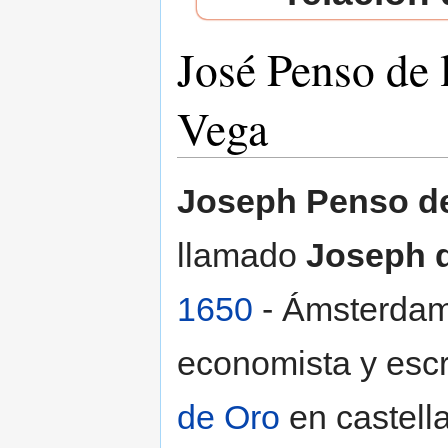
José Penso de 
Vega
Saltar a:
navegación
,
buscar
Joseph Penso de
llamado
Joseph d
1650
- Ámsterda
economista y escr
de Oro
en castell