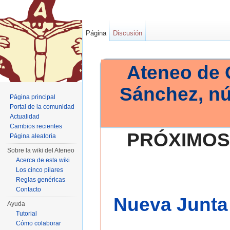
Página
Discusión
Ateneo de 
Sánchez, n
Página principal
Portal de la comunidad
Actualidad
Cambios recientes
PRÓXIMOS
Página aleatoria
Sobre la wiki del Ateneo
Acerca de esta wiki
Los cinco pilares
Reglas genéricas
Contacto
Nueva Junta 
Ayuda
Tutorial
Cómo colaborar