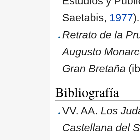
Estudios y Publ
Saetabis,
1977
).
Retrato de la Pr
Augusto Monarca
Gran Bretaña
(i
Bibliografía
VV. AA.
Los Juda
Castellana del S