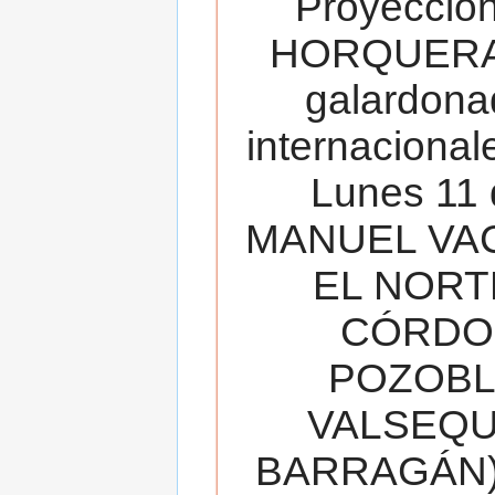
Proyecció
HORQUERA
galardona
internacionale
Lunes 11 
MANUEL VAC
EL NORT
CÓRDOB
POZOBL
VALSEQUIL
BARRAGÁN).T