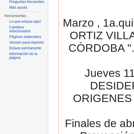
Preguntas frecuentes
Más ayuda
Herramientas
Marzo , 1a.qu
Lo que enlaza aquí
Cambios
relacionados
ORTIZ VILL
Páginas especiales
Versión para imprimir
CÓRDOBA ". 
Enlace permanente
Información de la
página
Jueves 11
DESIDE
ORIGENES 
Finales de ab