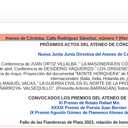
Ateneo de Córdoba. Calle Rodríguez Sánchez, número 7 (Her
PRÓXIMOS ACTOS DEL ATENEO DE CÓR
Nueva Junta Junta Directiva del Ateneo de 
a. Conferencia de JUAN ORTIZ VILLALBA. " LA MASONERÍA EN CÓRD
de abril. Conferencia de DESIDERIO VAQUERIZO." LOS ORIGENE
semana de mayo. Proyección del documental "MONTE HORQUERA" de
internacionales (Italia, India, Holanda etc,)
cia de MANUEL VACAS." LA GUERRA CIVIL EN EL NORTE DE L
ÑARROYA- VALSEQUILLO". (Presenta Antonio BARRAGÁN).Todos los
CONVOCADOS LOS PREMIOS DEL ATENEO D
XI Premio de Relato Rafael Mir
.
XXXIX Premio de Poesía Juan Bernier
.
IX Premio Agustín Gómez de Flamenco Ateneo d
Fallo de las Fiambreras de Plata 2023, relación de h