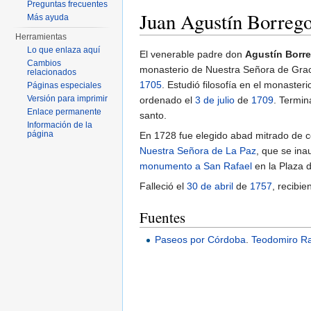
Preguntas frecuentes
Juan Agustín Borrego
Más ayuda
Herramientas
Saltar a:
navegación
,
buscar
Lo que enlaza aquí
El venerable padre don
Agustín Borr
Cambios
monasterio de Nuestra Señora de Graci
relacionados
1705
. Estudió filosofía en el monaster
Páginas especiales
Versión para imprimir
ordenado el
3 de julio
de
1709
. Termin
Enlace permanente
santo.
Información de la
página
En 1728 fue elegido abad mitrado de c
Nuestra Señora de La Paz
, que se in
monumento a San Rafael
en la Plaza d
Falleció el
30 de abril
de
1757
, recibie
Fuentes
Paseos por Córdoba
.
Teodomiro Ra