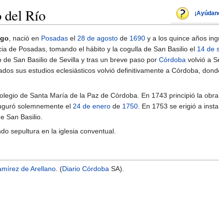
 del Río
¡Ayúdan
ego
, nació en
Posadas
el
28 de agosto
de
1690
y a los quince años ing
a de Posadas, tomando el hábito y la cogulla de San Basilio el
14 de 
io de San Basilio de Sevilla y tras un breve paso por
Córdoba
volvió a S
ados sus estudios eclesiásticos volvió definitivamente a Córdoba, don
olegio de Santa María de la Paz de Córdoba. En 1743 principió la obra
auguró solemnemente el
24 de enero
de
1750
. En 1753 se erigió a inst
e San Basilio.
ndo sepultura en la iglesia conventual.
mírez de Arellano
. (
Diario Córdoba
SA).