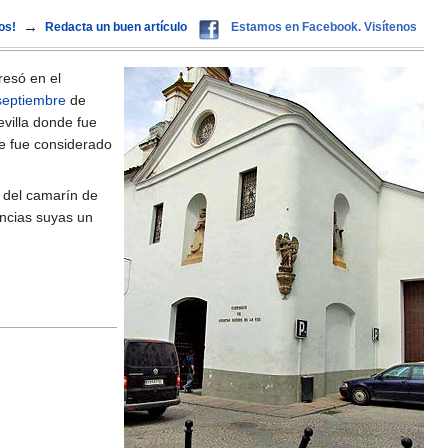
→
os!
Redacta un buen artículo
Estamos en Facebook. Visítenos
resó en el
septiembre
de
evilla donde fue
de fue considerado
 del camarín de
ancias suyas un