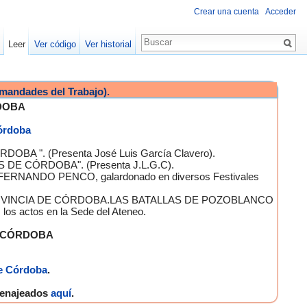
Crear una cuenta
Acceder
Leer
Ver código
Ver historial
mandades del Trabajo).
DOBA
Córdoba
OBA ". (Presenta José Luis García Clavero).
S DE CÓRDOBA". (Presenta J.L.G.C).
 FERNANDO PENCO, galardonado en diversos Festivales
A PROVINCIA DE CÓRDOBA.LAS BATALLAS DE POZOBLANCO
 actos en la Sede del Ateneo.
E CÓRDOBA
e Córdoba
.
omenajeados
aquí
.