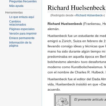
Preguntas frecuentes
Richard Huelsenbeck
Más ayuda
Herramientas
(Redirigido desde «
Richard Hülsenbeck
»)
Lo que enlaza aquí
Saltar a:
navegación
,
buscar
Cambios
Richard Huelsenbeck
(Frankenau, H
relacionados
alemán.
Páginas especiales
Versión para imprimir
Huelsenbeck fue un estudiante de med
Enlace permanente
emigró a Zúrich, Suiza en febrero de
Información de la
página
llevando consigo ideas y técnicas que l
mano ha sido durante algún tiempo mi s
predominaba en aquella época en Berlí
bolchevismo alemán» tuvo desafortunad
moderno como Kunstbolschewismus. Más 
con el nombre de Charles R. Hulbeck. E
Huelsenbeck fue el editor del Dada Alm
vida, Huelsenbeck insisitió en que «D
acuerdo.
El presente artículo