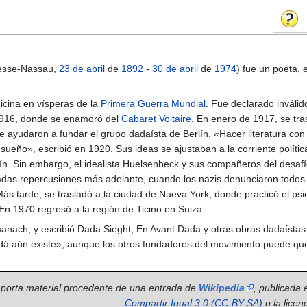
esse-Nassau,
23 de abril
de
1892
-
30 de abril
de
1974
) fue un poeta, e
icina en vísperas de la
Primera Guerra Mundial
. Fue declarado inválido
 1916, donde se enamoró del
Cabaret Voltaire
. En enero de 1917, se tra
e ayudaron a fundar el grupo dadaísta de Berlín. «Hacer literatura con 
ueño», escribió en 1920. Sus ideas se ajustaban a la corriente polític
n. Sin embargo, el idealista Huelsenbeck y sus compañeros del desaf
as repercusiones más adelante, cuando los nazis denunciaron todos l
tarde, se trasladó a la ciudad de Nueva York, donde practicó el psi
n 1970 regresó a la región de Ticino en Suiza.
anach, y escribió Dada Sieght, En Avant Dada y otras obras dadaístas. 
adá aún existe», aunque los otros fundadores del movimiento puede qu
 aporta material procedente de una entrada de
Wikipedia
, publicada 
Compartir Igual 3.0 (CC-BY-SA)
o la licen