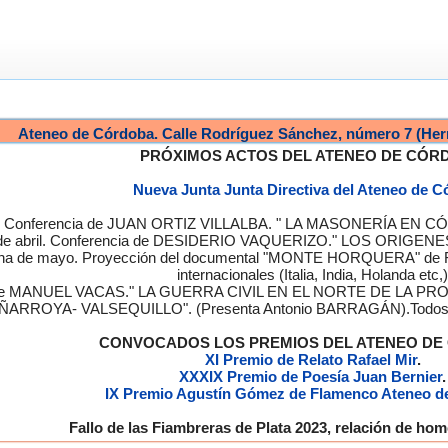
Ateneo de Córdoba. Calle Rodríguez Sánchez, número 7 (Her
PRÓXIMOS ACTOS DEL ATENEO DE CÓR
Nueva Junta Junta Directiva del Ateneo de 
a. Conferencia de JUAN ORTIZ VILLALBA. " LA MASONERÍA EN CÓRD
de abril. Conferencia de DESIDERIO VAQUERIZO." LOS ORIGENE
semana de mayo. Proyección del documental "MONTE HORQUERA" de
internacionales (Italia, India, Holanda etc,)
cia de MANUEL VACAS." LA GUERRA CIVIL EN EL NORTE DE L
ÑARROYA- VALSEQUILLO". (Presenta Antonio BARRAGÁN).Todos los
CONVOCADOS LOS PREMIOS DEL ATENEO D
XI Premio de Relato Rafael Mir
.
XXXIX Premio de Poesía Juan Bernier
.
IX Premio Agustín Gómez de Flamenco Ateneo d
Fallo de las Fiambreras de Plata 2023, relación de h