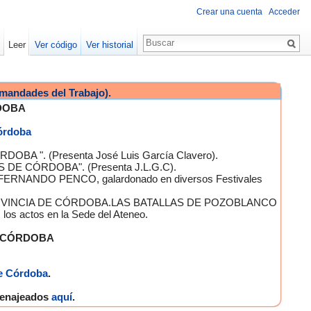
Crear una cuenta
Acceder
Leer
Ver código
Ver historial
mandades del Trabajo).
DOBA
Córdoba
OBA ". (Presenta José Luis García Clavero).
S DE CÓRDOBA". (Presenta J.L.G.C).
 FERNANDO PENCO, galardonado en diversos Festivales
A PROVINCIA DE CÓRDOBA.LAS BATALLAS DE POZOBLANCO
 actos en la Sede del Ateneo.
E CÓRDOBA
e Córdoba
.
omenajeados
aquí
.