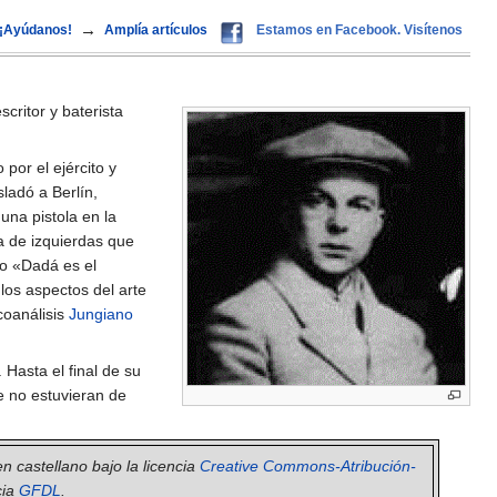
→
¡Ayúdanos!
Amplía artículos
Estamos en Facebook. Visítenos
scritor y baterista
 por el ejército y
sladó a Berlín,
una pistola en la
a de izquierdas que
ío «Dadá es el
os aspectos del arte
coanálisis
Jungiano
Hasta el final de su
e no estuvieran de
en castellano bajo la licencia
Creative Commons-Atribución-
cia
GFDL
.