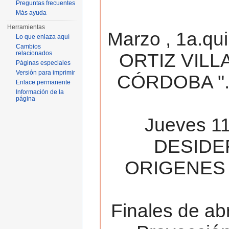
Preguntas frecuentes
Más ayuda
Herramientas
Marzo , 1a.qu
Lo que enlaza aquí
Cambios
relacionados
ORTIZ VILL
Páginas especiales
Versión para imprimir
CÓRDOBA ". 
Enlace permanente
Información de la
página
Jueves 11
DESIDE
ORIGENES 
Finales de ab