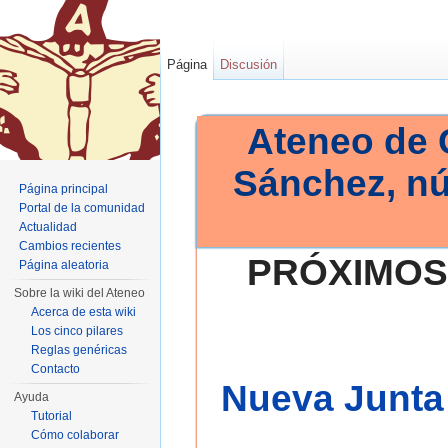
Página
Discusión
Ateneo de 
Sánchez, n
Página principal
Portal de la comunidad
Actualidad
Cambios recientes
PRÓXIMOS
Página aleatoria
Sobre la wiki del Ateneo
Acerca de esta wiki
Los cinco pilares
Reglas genéricas
Contacto
Nueva Junta 
Ayuda
Tutorial
Cómo colaborar