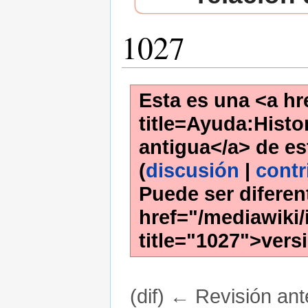
1027
Esta es una <a hr
title=Ayuda:Histor
antigua</a> de es
(
discusión
|
contr
Puede ser diferen
href="/mediawiki/
title="1027">vers
(dif) ← Revisión ante