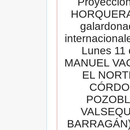
Proyecció
HORQUERA
galardona
internacionale
Lunes 11 
MANUEL VAC
EL NORT
CÓRDOB
POZOBL
VALSEQUIL
BARRAGÁN).T