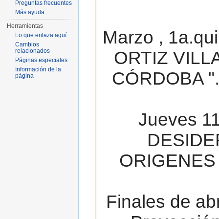
Preguntas frecuentes
Más ayuda
Herramientas
Marzo , 1a.qu
Lo que enlaza aquí
Cambios
relacionados
ORTIZ VILL
Páginas especiales
Información de la
CÓRDOBA ". 
página
Jueves 11
DESIDE
ORIGENES 
Finales de ab