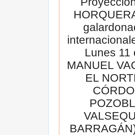
Proyecció
HORQUERA
galardona
internacionale
Lunes 11 
MANUEL VAC
EL NORT
CÓRDOB
POZOBL
VALSEQUIL
BARRAGÁN).T