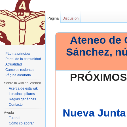
Página
Discusión
Ateneo de 
Sánchez, n
Página principal
Portal de la comunidad
Actualidad
Cambios recientes
PRÓXIMOS
Página aleatoria
Sobre la wiki del Ateneo
Acerca de esta wiki
Los cinco pilares
Reglas genéricas
Contacto
Nueva Junta 
Ayuda
Tutorial
Cómo colaborar