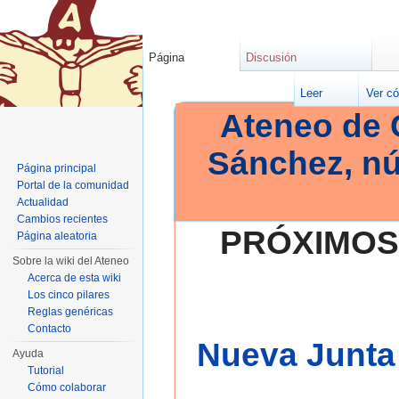
Página
Discusión
Leer
Ver có
Ateneo de 
Sánchez, n
Página principal
Portal de la comunidad
Actualidad
Cambios recientes
PRÓXIMOS
Página aleatoria
Sobre la wiki del Ateneo
Acerca de esta wiki
Los cinco pilares
Reglas genéricas
Contacto
Nueva Junta 
Ayuda
Tutorial
Cómo colaborar