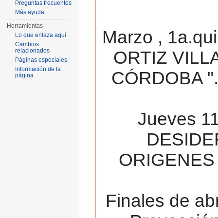
Preguntas frecuentes
Más ayuda
Herramientas
Marzo , 1a.qu
Lo que enlaza aquí
Cambios
relacionados
ORTIZ VILL
Páginas especiales
Información de la
CÓRDOBA ". 
página
Jueves 11
DESIDE
ORIGENES 
Finales de ab