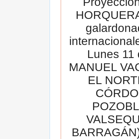
Proyecció
HORQUERA
galardona
internacionale
Lunes 11 
MANUEL VAC
EL NORT
CÓRDOB
POZOBL
VALSEQUIL
BARRAGÁN).T