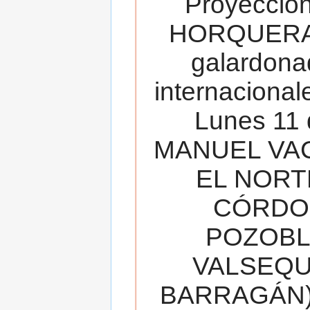
Proyecció
HORQUERA
galardona
internacionale
Lunes 11 
MANUEL VAC
EL NORT
CÓRDOB
POZOBL
VALSEQUIL
BARRAGÁN).T