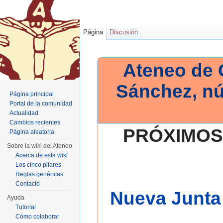
Página
Discusión
Ateneo de 
Sánchez, n
Página principal
Portal de la comunidad
Actualidad
Cambios recientes
PRÓXIMOS
Página aleatoria
Sobre la wiki del Ateneo
Acerca de esta wiki
Los cinco pilares
Reglas genéricas
Contacto
Nueva Junta 
Ayuda
Tutorial
Cómo colaborar