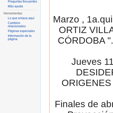
Preguntas frecuentes
Más ayuda
Herramientas
Marzo , 1a.qu
Lo que enlaza aquí
Cambios
relacionados
ORTIZ VILL
Páginas especiales
Información de la
CÓRDOBA ". 
página
Jueves 11
DESIDE
ORIGENES 
Finales de ab