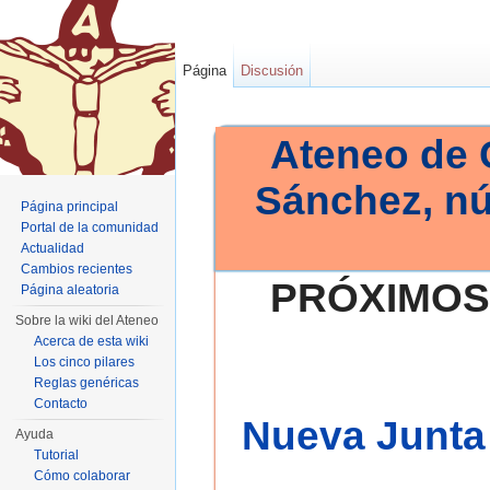
Página
Discusión
Ateneo de 
Sánchez, n
Página principal
Portal de la comunidad
Actualidad
Cambios recientes
PRÓXIMOS
Página aleatoria
Sobre la wiki del Ateneo
Acerca de esta wiki
Los cinco pilares
Reglas genéricas
Contacto
Nueva Junta 
Ayuda
Tutorial
Cómo colaborar