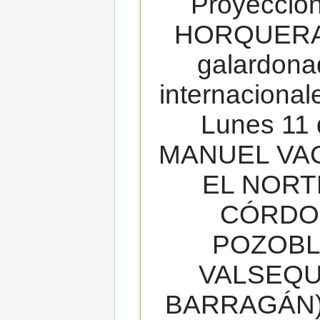
Proyecció
HORQUERA
galardona
internacionale
Lunes 11 
MANUEL VAC
EL NORT
CÓRDOB
POZOBL
VALSEQUIL
BARRAGÁN).T