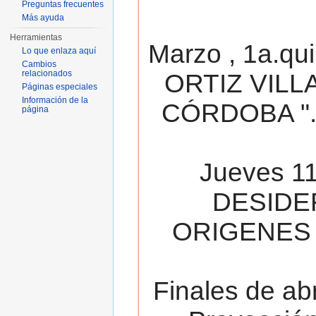
Preguntas frecuentes
Más ayuda
Herramientas
Marzo , 1a.qu
Lo que enlaza aquí
Cambios
relacionados
ORTIZ VILL
Páginas especiales
Información de la
CÓRDOBA ". 
página
Jueves 11
DESIDE
ORIGENES 
Finales de ab