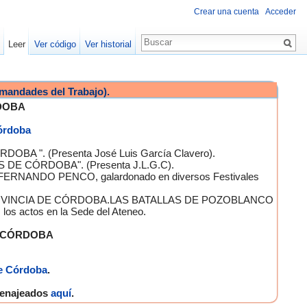
Crear una cuenta
Acceder
Leer
Ver código
Ver historial
mandades del Trabajo).
DOBA
Córdoba
OBA ". (Presenta José Luis García Clavero).
S DE CÓRDOBA". (Presenta J.L.G.C).
 FERNANDO PENCO, galardonado en diversos Festivales
A PROVINCIA DE CÓRDOBA.LAS BATALLAS DE POZOBLANCO
 actos en la Sede del Ateneo.
E CÓRDOBA
e Córdoba
.
omenajeados
aquí
.