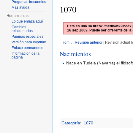
Preguntas frecuentes
1070
Más ayuda
Herramientas
Lo que enlaza aquí
Esta es una <a href="/mediawiki/index.
Cambios
16 sep 2009
. Puede ser diferente de la
relacionados
Páginas especiales
Versión para imprimir
(
dif
)
← Revisión anterior
| Revisión actual (d
Saltar a:
navegación
,
buscar
Enlace permanente
Nacimientos
Información de la
página
Nace en Tudela (Navarra) el filóso
Categoría
:
1070