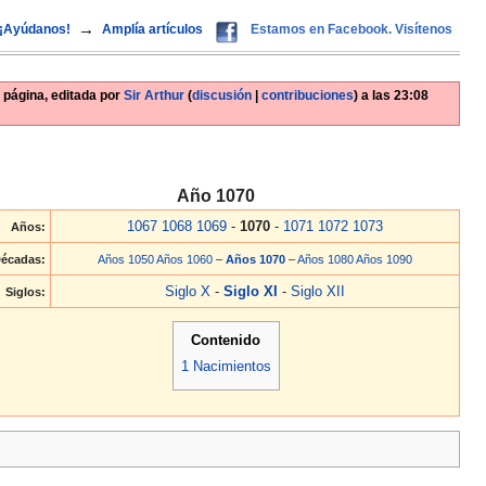
→
¡Ayúdanos!
Amplía artículos
Estamos en Facebook. Visítenos
 página, editada por
Sir Arthur
(
discusión
|
contribuciones
)
a las
23:08
Año 1070
1067
1068
1069
-
1070
-
1071
1072
1073
Años:
écadas:
Años 1050
Años 1060
–
Años 1070
–
Años 1080
Años 1090
Siglo X
-
Siglo XI
-
Siglo XII
Siglos:
Contenido
1
Nacimientos