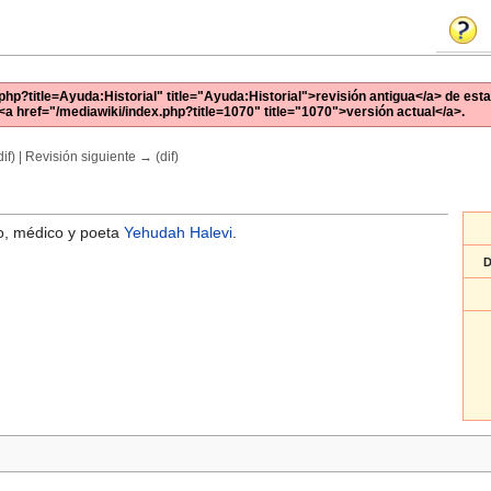
php?title=Ayuda:Historial" title="Ayuda:Historial">revisión antigua</a> de esta
 <a href="/mediawiki/index.php?title=1070" title="1070">versión actual</a>.
if) | Revisión siguiente → (dif)
fo, médico y poeta
Yehudah Halevi
.
D