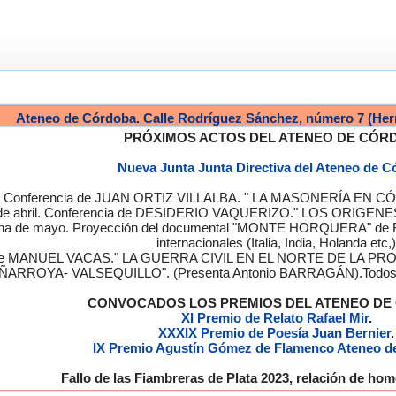
Ateneo de Córdoba. Calle Rodríguez Sánchez, número 7 (Her
PRÓXIMOS ACTOS DEL ATENEO DE CÓR
Nueva Junta Junta Directiva del Ateneo de 
a. Conferencia de JUAN ORTIZ VILLALBA. " LA MASONERÍA EN CÓRD
de abril. Conferencia de DESIDERIO VAQUERIZO." LOS ORIGENE
semana de mayo. Proyección del documental "MONTE HORQUERA" de
internacionales (Italia, India, Holanda etc,)
cia de MANUEL VACAS." LA GUERRA CIVIL EN EL NORTE DE L
ÑARROYA- VALSEQUILLO". (Presenta Antonio BARRAGÁN).Todos los
CONVOCADOS LOS PREMIOS DEL ATENEO D
XI Premio de Relato Rafael Mir
.
XXXIX Premio de Poesía Juan Bernier
.
IX Premio Agustín Gómez de Flamenco Ateneo d
Fallo de las Fiambreras de Plata 2023, relación de h