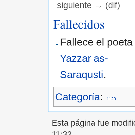
siguiente → (dif)
Saltar a:
navegación
,
buscar
Fallecidos
Fallece el poeta
Yazzar as-
Saraqusti
.
Categoría
:
1120
Esta página fue modifi
11:32.