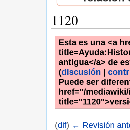
1120
Esta es una <a hr
title=Ayuda:Histor
antigua</a> de es
(
discusión
|
contr
Puede ser diferen
href="/mediawiki/
title="1120">versi
(
dif
)
← Revisión ante