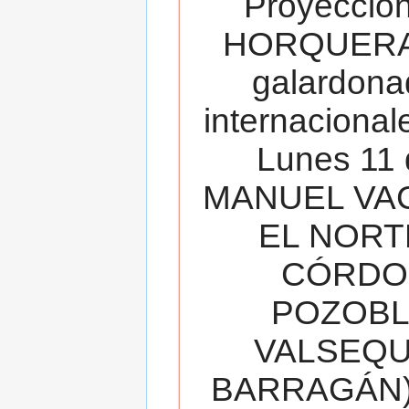
Proyecció
HORQUERA
galardona
internacionale
Lunes 11 
MANUEL VAC
EL NORT
CÓRDOB
POZOBL
VALSEQUIL
BARRAGÁN).T