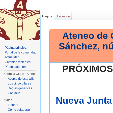
Página
Discusión
Ateneo de 
Sánchez, n
Página principal
Portal de la comunidad
Actualidad
Cambios recientes
PRÓXIMOS
Página aleatoria
Sobre la wiki del Ateneo
Acerca de esta wiki
Los cinco pilares
Reglas genéricas
Contacto
Nueva Junta 
Ayuda
Tutorial
Cómo colaborar