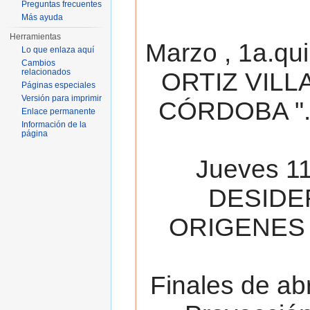
Preguntas frecuentes
Más ayuda
Herramientas
Marzo , 1a.qu
Lo que enlaza aquí
Cambios
relacionados
ORTIZ VILL
Páginas especiales
Versión para imprimir
CÓRDOBA ". 
Enlace permanente
Información de la
página
Jueves 11
DESIDE
ORIGENES 
Finales de ab