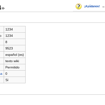
4»
→
¡Ayúdanos!
1234
o
1234
8
9523
español (es)
texto wiki
Permitido
na
0
Sí