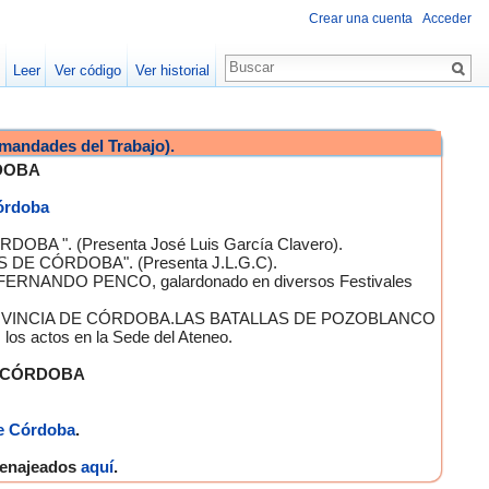
Crear una cuenta
Acceder
Leer
Ver código
Ver historial
mandades del Trabajo).
DOBA
Córdoba
OBA ". (Presenta José Luis García Clavero).
S DE CÓRDOBA". (Presenta J.L.G.C).
 FERNANDO PENCO, galardonado en diversos Festivales
A PROVINCIA DE CÓRDOBA.LAS BATALLAS DE POZOBLANCO
 actos en la Sede del Ateneo.
E CÓRDOBA
e Córdoba
.
omenajeados
aquí
.