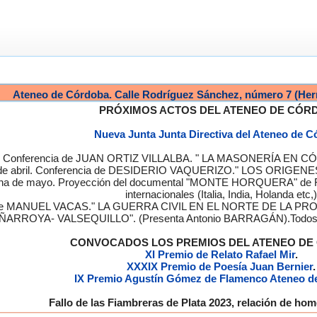
Ateneo de Córdoba. Calle Rodríguez Sánchez, número 7 (Her
PRÓXIMOS ACTOS DEL ATENEO DE CÓR
Nueva Junta Junta Directiva del Ateneo de 
a. Conferencia de JUAN ORTIZ VILLALBA. " LA MASONERÍA EN CÓRD
de abril. Conferencia de DESIDERIO VAQUERIZO." LOS ORIGENE
semana de mayo. Proyección del documental "MONTE HORQUERA" de
internacionales (Italia, India, Holanda etc,)
cia de MANUEL VACAS." LA GUERRA CIVIL EN EL NORTE DE L
ÑARROYA- VALSEQUILLO". (Presenta Antonio BARRAGÁN).Todos los
CONVOCADOS LOS PREMIOS DEL ATENEO D
XI Premio de Relato Rafael Mir
.
XXXIX Premio de Poesía Juan Bernier
.
IX Premio Agustín Gómez de Flamenco Ateneo d
Fallo de las Fiambreras de Plata 2023, relación de h