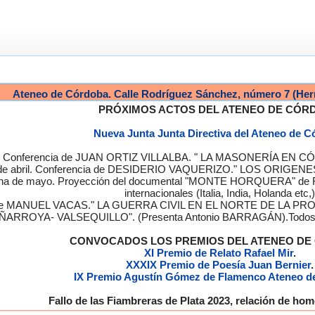
Ateneo de Córdoba. Calle Rodríguez Sánchez, número 7 (Her
PRÓXIMOS ACTOS DEL ATENEO DE CÓR
Nueva Junta Junta Directiva del Ateneo de 
a. Conferencia de JUAN ORTIZ VILLALBA. " LA MASONERÍA EN CÓRD
de abril. Conferencia de DESIDERIO VAQUERIZO." LOS ORIGENE
semana de mayo. Proyección del documental "MONTE HORQUERA" de
internacionales (Italia, India, Holanda etc,)
cia de MANUEL VACAS." LA GUERRA CIVIL EN EL NORTE DE L
ÑARROYA- VALSEQUILLO". (Presenta Antonio BARRAGÁN).Todos los
CONVOCADOS LOS PREMIOS DEL ATENEO D
XI Premio de Relato Rafael Mir
.
XXXIX Premio de Poesía Juan Bernier
.
IX Premio Agustín Gómez de Flamenco Ateneo d
Fallo de las Fiambreras de Plata 2023, relación de h