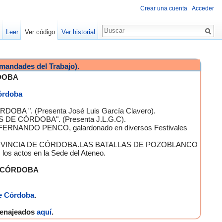
Crear una cuenta
Acceder
Leer
Ver código
Ver historial
mandades del Trabajo).
DOBA
Córdoba
OBA ". (Presenta José Luis García Clavero).
S DE CÓRDOBA". (Presenta J.L.G.C).
 FERNANDO PENCO, galardonado en diversos Festivales
A PROVINCIA DE CÓRDOBA.LAS BATALLAS DE POZOBLANCO
 actos en la Sede del Ateneo.
E CÓRDOBA
e Córdoba
.
omenajeados
aquí
.