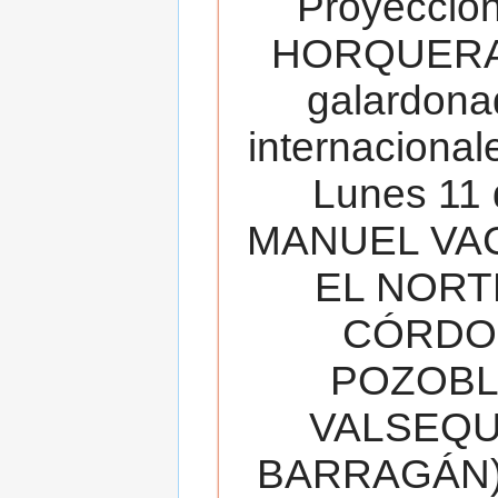
Proyecció
HORQUERA
galardona
internacionale
Lunes 11 
MANUEL VAC
EL NORT
CÓRDOB
POZOBL
VALSEQUIL
BARRAGÁN).T