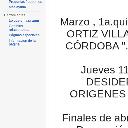
Preguntas frecuentes
Más ayuda
Herramientas
Marzo , 1a.qu
Lo que enlaza aquí
Cambios
relacionados
ORTIZ VILL
Páginas especiales
Información de la
CÓRDOBA ". 
página
Jueves 11
DESIDE
ORIGENES 
Finales de ab