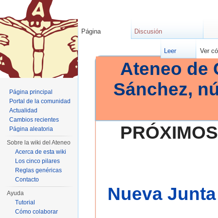
Página
Discusión
Leer
Ver có
Ateneo de 
Sánchez, n
Página principal
Portal de la comunidad
Actualidad
Cambios recientes
PRÓXIMOS
Página aleatoria
Sobre la wiki del Ateneo
Acerca de esta wiki
Los cinco pilares
Reglas genéricas
Contacto
Nueva Junta 
Ayuda
Tutorial
Cómo colaborar