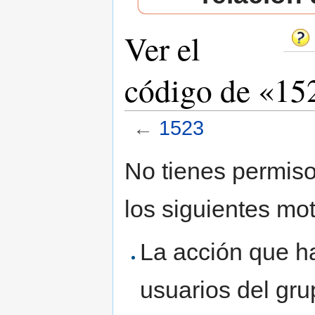
Ver el
código de «15
←
1523
Saltar a:
navegación
,
buscar
No tienes permiso
los siguientes mot
La acción que ha
usuarios del gr