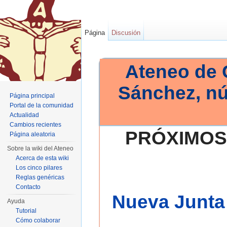
Página
Discusión
Ateneo de 
Sánchez, n
Página principal
Portal de la comunidad
Actualidad
Cambios recientes
PRÓXIMOS
Página aleatoria
Sobre la wiki del Ateneo
Acerca de esta wiki
Los cinco pilares
Reglas genéricas
Contacto
Nueva Junta 
Ayuda
Tutorial
Cómo colaborar