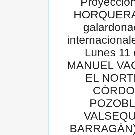
Proyecció
HORQUERA
galardona
internacionale
Lunes 11 
MANUEL VAC
EL NORT
CÓRDOB
POZOBL
VALSEQUIL
BARRAGÁN).T