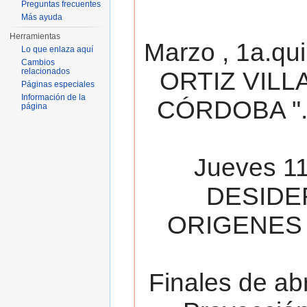
Preguntas frecuentes
Más ayuda
Herramientas
Marzo , 1a.qu
Lo que enlaza aquí
Cambios
relacionados
ORTIZ VILL
Páginas especiales
Información de la
CÓRDOBA ". 
página
Jueves 11
DESIDE
ORIGENES 
Finales de ab