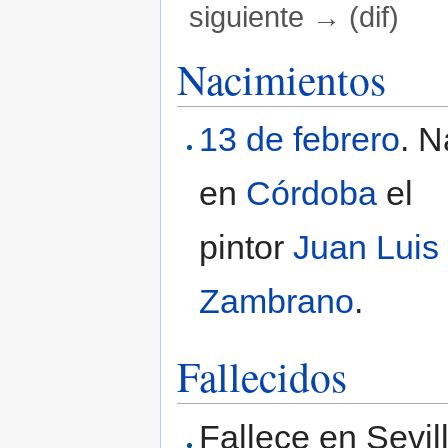
siguiente → (dif)
Saltar a:
navegación
,
buscar
Nacimientos
13 de febrero
. 
en
Córdoba
el
pintor
Juan Luis
Zambrano
.
Fallecidos
Fallece en Sevilla