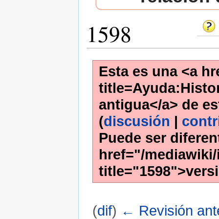
1598
Esta es una <a hr
title=Ayuda:Histor
antigua</a> de es
(
discusión
|
contr
Puede ser diferen
href="/mediawiki/
title="1598">vers
(
dif
)
← Revisión ante