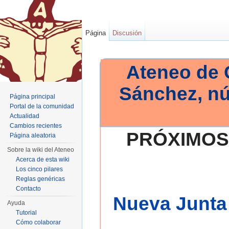
Página
Discusión
Ateneo de 
Sánchez, n
Página principal
Portal de la comunidad
Actualidad
Cambios recientes
PRÓXIMOS
Página aleatoria
Sobre la wiki del Ateneo
Acerca de esta wiki
Los cinco pilares
Reglas genéricas
Contacto
Nueva Junta 
Ayuda
Tutorial
Cómo colaborar