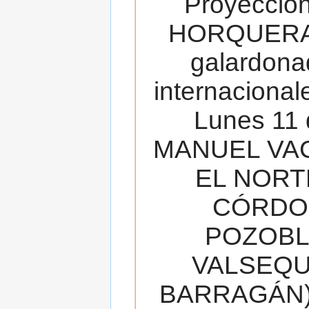
Proyecció
HORQUERA
galardona
internacionale
Lunes 11 
MANUEL VAC
EL NORT
CÓRDOB
POZOBL
VALSEQUIL
BARRAGÁN).T