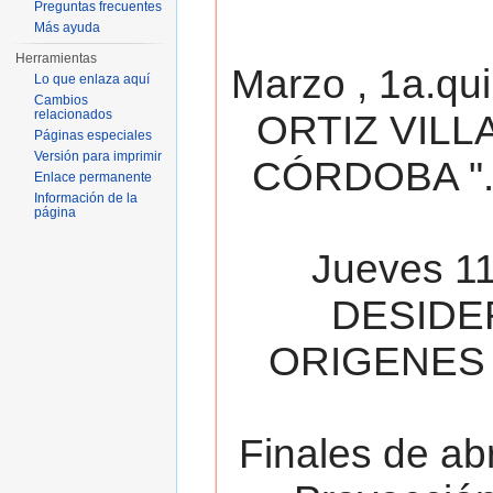
Preguntas frecuentes
Más ayuda
Herramientas
Marzo , 1a.qu
Lo que enlaza aquí
Cambios
relacionados
ORTIZ VILL
Páginas especiales
Versión para imprimir
CÓRDOBA ". 
Enlace permanente
Información de la
página
Jueves 11
DESIDE
ORIGENES 
Finales de ab