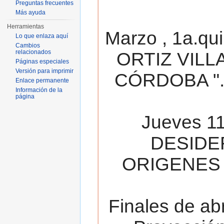
Preguntas frecuentes
Más ayuda
Herramientas
Marzo , 1a.qu
Lo que enlaza aquí
Cambios
relacionados
ORTIZ VILL
Páginas especiales
Versión para imprimir
CÓRDOBA ". 
Enlace permanente
Información de la
página
Jueves 11
DESIDE
ORIGENES 
Finales de ab