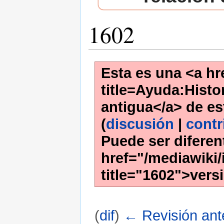
1602
Esta es una <a hr
title=Ayuda:Histor
antigua</a> de es
(
discusión
|
contr
Puede ser diferen
href="/mediawiki/
title="1602">vers
(
dif
)
← Revisión ante