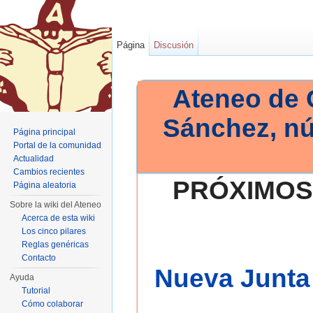
Página
Discusión
Ateneo de 
Sánchez, n
Página principal
Portal de la comunidad
Actualidad
Cambios recientes
PRÓXIMOS
Página aleatoria
Sobre la wiki del Ateneo
Acerca de esta wiki
Los cinco pilares
Reglas genéricas
Contacto
Nueva Junta 
Ayuda
Tutorial
Cómo colaborar