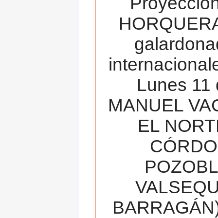
Proyecció
HORQUERA
galardona
internacionale
Lunes 11 
MANUEL VAC
EL NORT
CÓRDOB
POZOBL
VALSEQUIL
BARRAGÁN).T