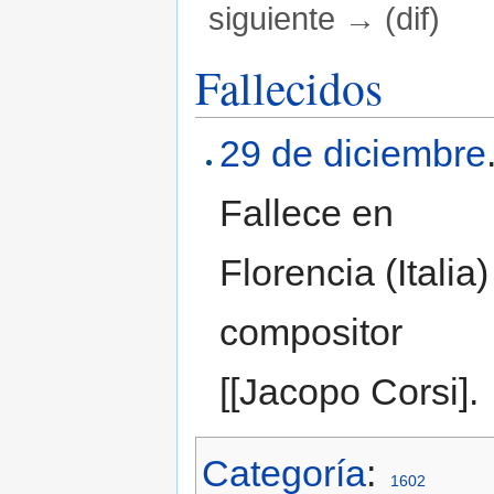
siguiente → (dif)
Saltar a:
navegación
,
buscar
Fallecidos
29 de diciembre
Fallece en
Florencia (Italia)
compositor
[[Jacopo Corsi].
Categoría
:
1602