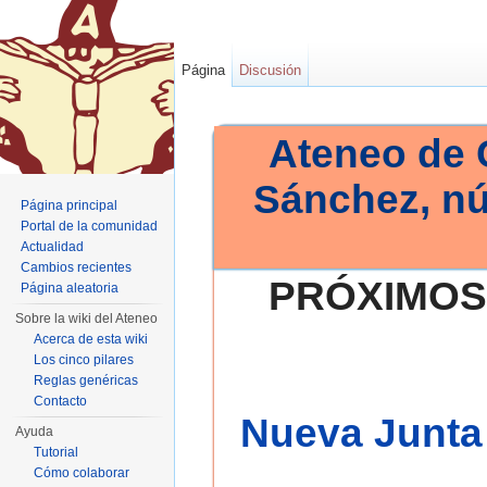
Página
Discusión
Ateneo de 
Sánchez, n
Página principal
Portal de la comunidad
Actualidad
Cambios recientes
PRÓXIMOS
Página aleatoria
Sobre la wiki del Ateneo
Acerca de esta wiki
Los cinco pilares
Reglas genéricas
Contacto
Nueva Junta 
Ayuda
Tutorial
Cómo colaborar