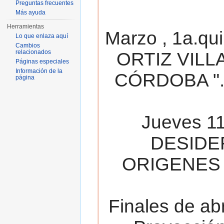
Preguntas frecuentes
Más ayuda
Herramientas
Marzo , 1a.qu
Lo que enlaza aquí
Cambios
relacionados
ORTIZ VILL
Páginas especiales
Información de la
CÓRDOBA ". 
página
Jueves 11
DESIDE
ORIGENES 
Finales de ab