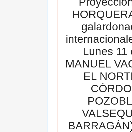
Proyecció
HORQUERA
galardona
internacionale
Lunes 11 
MANUEL VAC
EL NORT
CÓRDOB
POZOBL
VALSEQUIL
BARRAGÁN).T