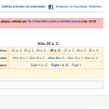
Solicita artículos no redactados
Estamos en Facebook. Visítenos
 página, editada por
Sir Arthur
(
discusión
|
contribuciones
)
a las
19:50
Año 28 a. C.
31 a. C.
30 a. C.
29 a. C.
-
28 a. C.
-
27 a. C.
26 a. C.
25 a. C.
Años:
adas:
Años 40 a. C.
Años 30 a. C.
–
Años 20 a. C.
–
Años 10 a. C.
Años 0 a. C.
Siglo II a. C.
-
Siglo I a. C.
-
Siglo I
iglos: