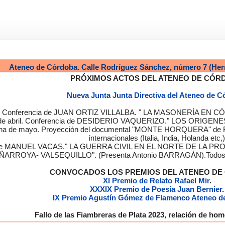
Ateneo de Córdoba. Calle Rodríguez Sánchez, número 7 (Her
PRÓXIMOS ACTOS DEL ATENEO DE CÓR
Nueva Junta Junta Directiva del Ateneo de 
a. Conferencia de JUAN ORTIZ VILLALBA. " LA MASONERÍA EN CÓRD
de abril. Conferencia de DESIDERIO VAQUERIZO." LOS ORIGENE
semana de mayo. Proyección del documental "MONTE HORQUERA" de
internacionales (Italia, India, Holanda etc,)
cia de MANUEL VACAS." LA GUERRA CIVIL EN EL NORTE DE L
ÑARROYA- VALSEQUILLO". (Presenta Antonio BARRAGÁN).Todos los
CONVOCADOS LOS PREMIOS DEL ATENEO D
XI Premio de Relato Rafael Mir
.
XXXIX Premio de Poesía Juan Bernier
.
IX Premio Agustín Gómez de Flamenco Ateneo d
Fallo de las Fiambreras de Plata 2023, relación de h