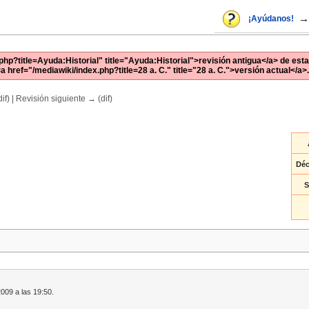
→
¡Ayúdanos!
php?title=Ayuda:Historial" title="Ayuda:Historial">revisión antigua</a> de esta
<a href="/mediawiki/index.php?title=28 a. C." title="28 a. C.">versión actual</a>.
if) | Revisión siguiente → (dif)
Déc
S
2009 a las 19:50.