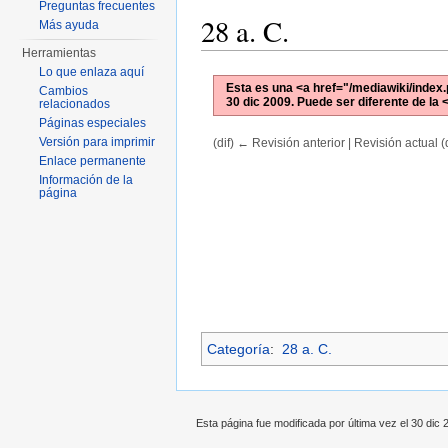
Preguntas frecuentes
28 a. C.
Más ayuda
Herramientas
Lo que enlaza aquí
Esta es una <a href="/mediawiki/index.
Cambios
30 dic 2009
. Puede ser diferente de la 
relacionados
Páginas especiales
Versión para imprimir
(dif) ← Revisión anterior | Revisión actual (d
Saltar a:
navegación
,
buscar
Enlace permanente
Información de la
página
Categoría
:
28 a. C.
Esta página fue modificada por última vez el 30 dic 