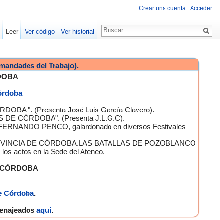
Crear una cuenta
Acceder
Leer
Ver código
Ver historial
mandades del Trabajo).
DOBA
Córdoba
OBA ". (Presenta José Luis García Clavero).
S DE CÓRDOBA". (Presenta J.L.G.C).
 FERNANDO PENCO, galardonado en diversos Festivales
A PROVINCIA DE CÓRDOBA.LAS BATALLAS DE POZOBLANCO
 actos en la Sede del Ateneo.
E CÓRDOBA
e Córdoba
.
omenajeados
aquí
.