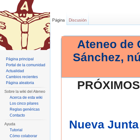
Página
Discusión
Ateneo de 
Sánchez, n
Página principal
Portal de la comunidad
Actualidad
Cambios recientes
PRÓXIMOS
Página aleatoria
Sobre la wiki del Ateneo
Acerca de esta wiki
Los cinco pilares
Reglas genéricas
Contacto
Nueva Junta 
Ayuda
Tutorial
Cómo colaborar