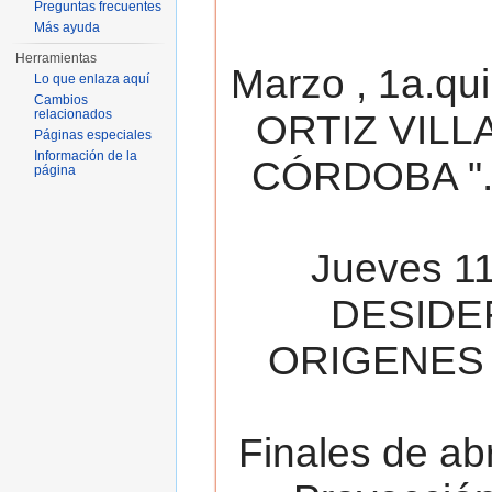
Preguntas frecuentes
Más ayuda
Herramientas
Marzo , 1a.qu
Lo que enlaza aquí
Cambios
relacionados
ORTIZ VILL
Páginas especiales
Información de la
CÓRDOBA ". 
página
Jueves 11
DESIDE
ORIGENES 
Finales de ab