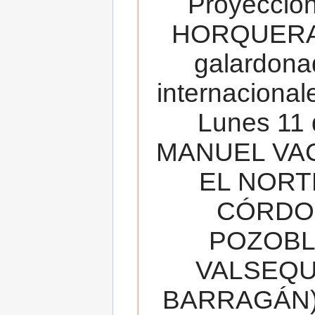
Proyecció
HORQUERA
galardona
internacionale
Lunes 11 
MANUEL VAC
EL NORT
CÓRDOB
POZOBL
VALSEQUIL
BARRAGÁN).T