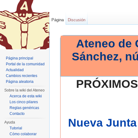
Página
Discusión
Ateneo de 
Sánchez, n
Página principal
Portal de la comunidad
Actualidad
Cambios recientes
PRÓXIMOS
Página aleatoria
Sobre la wiki del Ateneo
Acerca de esta wiki
Los cinco pilares
Reglas genéricas
Contacto
Nueva Junta 
Ayuda
Tutorial
Cómo colaborar