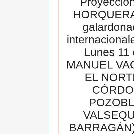
Proyecció
HORQUERA
galardona
internacionale
Lunes 11 
MANUEL VAC
EL NORT
CÓRDOB
POZOBL
VALSEQUIL
BARRAGÁN).T