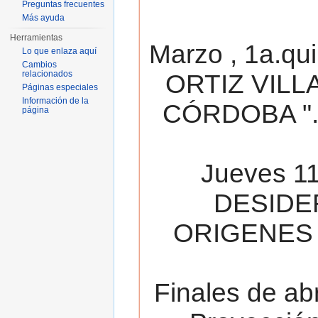
Preguntas frecuentes
Más ayuda
Herramientas
Marzo , 1a.qu
Lo que enlaza aquí
Cambios
relacionados
ORTIZ VILL
Páginas especiales
Información de la
CÓRDOBA ". 
página
Jueves 11
DESIDE
ORIGENES 
Finales de ab