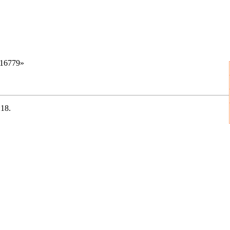
=16779
»
:18.