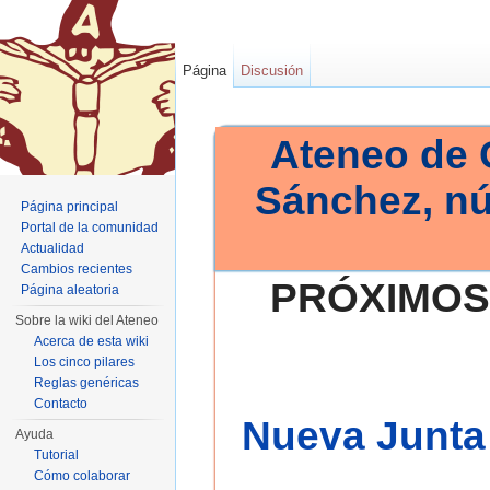
Página
Discusión
Ateneo de 
Sánchez, n
Página principal
Portal de la comunidad
Actualidad
Cambios recientes
PRÓXIMOS
Página aleatoria
Sobre la wiki del Ateneo
Acerca de esta wiki
Los cinco pilares
Reglas genéricas
Contacto
Nueva Junta 
Ayuda
Tutorial
Cómo colaborar