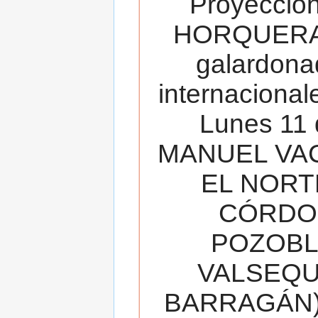
Proyecció
HORQUERA
galardona
internacionale
Lunes 11 
MANUEL VAC
EL NORT
CÓRDOB
POZOBL
VALSEQUIL
BARRAGÁN).T