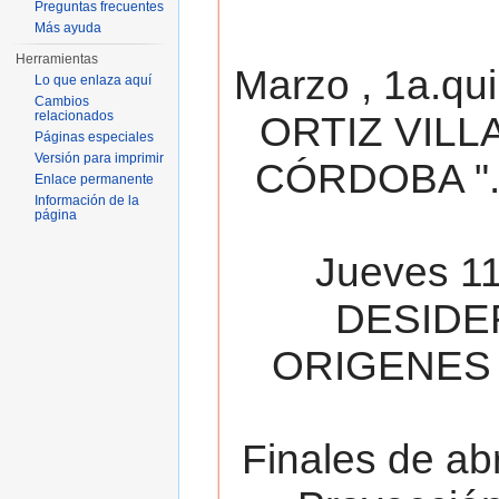
Preguntas frecuentes
Más ayuda
Herramientas
Marzo , 1a.qu
Lo que enlaza aquí
Cambios
relacionados
ORTIZ VILL
Páginas especiales
Versión para imprimir
CÓRDOBA ". 
Enlace permanente
Información de la
página
Jueves 11
DESIDE
ORIGENES 
Finales de ab