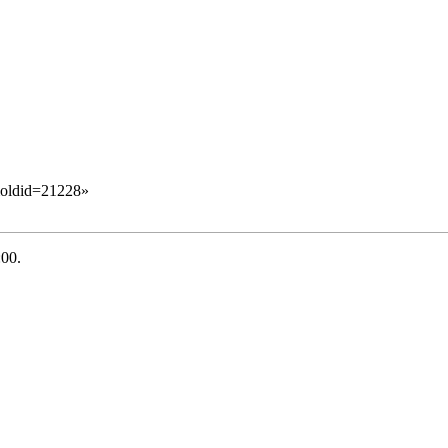
&oldid=21228
»
:00.