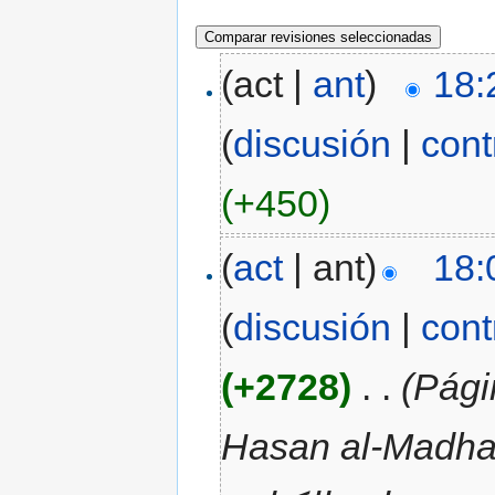
(act |
ant
)
18:
(
discusión
|
cont
(+450)
(
act
| ant)
18:
(
discusión
|
cont
(+2728)
‎
. .
(Pági
Hasan al-Madhayti al-Katta