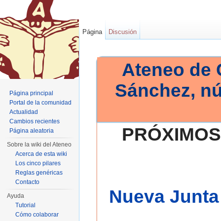
Página
Discusión
Ateneo de 
Sánchez, n
Página principal
Portal de la comunidad
Actualidad
Cambios recientes
PRÓXIMOS
Página aleatoria
Sobre la wiki del Ateneo
Acerca de esta wiki
Los cinco pilares
Reglas genéricas
Contacto
Nueva Junta 
Ayuda
Tutorial
Cómo colaborar