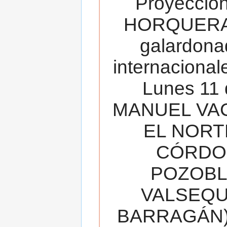
Proyecció
HORQUERA
galardona
internacionale
Lunes 11 
MANUEL VAC
EL NORT
CÓRDOB
POZOBL
VALSEQUIL
BARRAGÁN).T